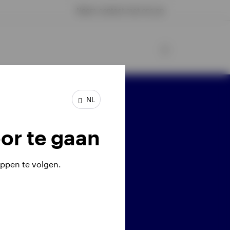
Neem contact met ons op
NL
l ons: 020 7543 3560
or te gaan
ppen te volgen.