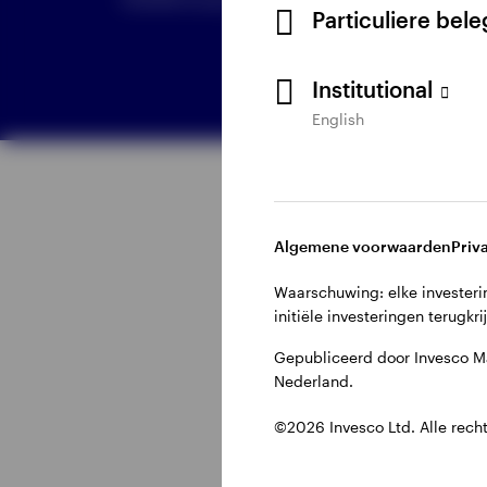
Particuliere bel
Institutional
English
Bekijk alles
Algemene voorwaarden
Priv
Waarschuwing: elke investerin
initiële investeringen terugkri
Gepubliceerd door Invesco M
Nederland.
©2026 Invesco Ltd. Alle rech