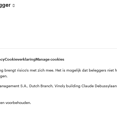
egger
acy
Cookieverklaring
Manage cookies
g brengt risico's met zich mee. Het is mogelijk dat beleggers niet 
jgen.
anagement S.A., Dutch Branch, Vinoly building Claude Debussyla
ten voorbehouden.