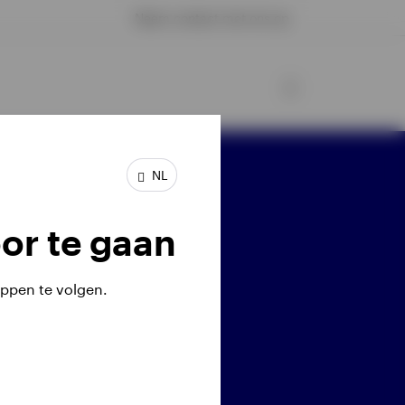
Neem contact met ons op
NL
l ons: 020 7543 3560
or te gaan
ppen te volgen.