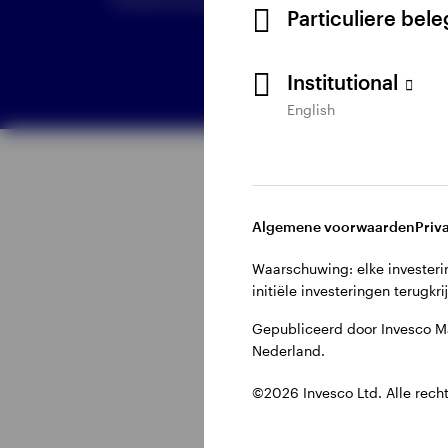
Particuliere bel
Institutional
English
Bekijk alles
Algemene voorwaarden
Priv
Waarschuwing: elke investerin
initiële investeringen terugkri
Gepubliceerd door Invesco M
Nederland.
©2026 Invesco Ltd. Alle rech