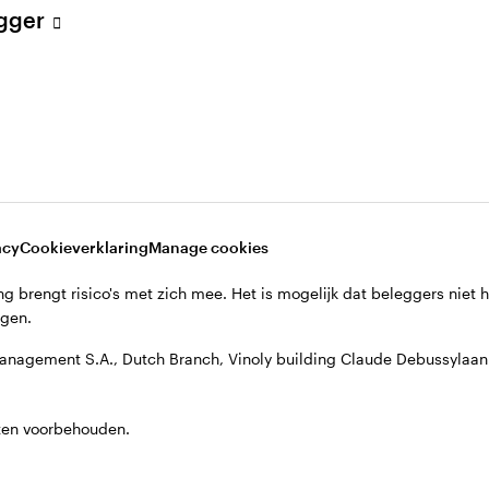
egger
acy
Cookieverklaring
Manage cookies
g brengt risico's met zich mee. Het is mogelijk dat beleggers niet 
jgen.
anagement S.A., Dutch Branch, Vinoly building Claude Debussyla
ten voorbehouden.