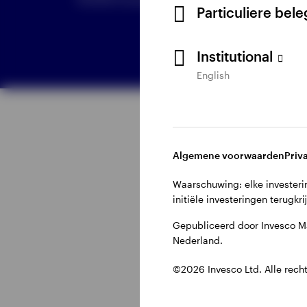
Particuliere bel
Institutional
English
Bekijk alles
Algemene voorwaarden
Priv
Waarschuwing: elke investerin
initiële investeringen terugkri
Gepubliceerd door Invesco M
Nederland.
©2026 Invesco Ltd. Alle rech