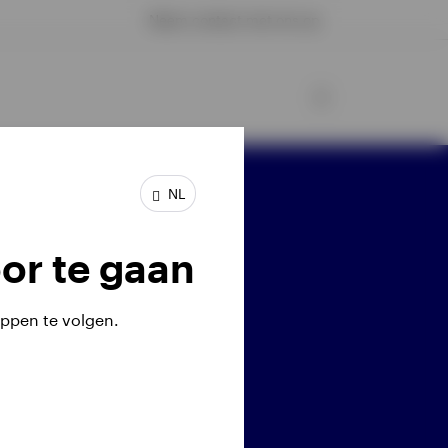
Neem contact met ons op
NL
l ons: 020 7543 3560
or te gaan
ppen te volgen.