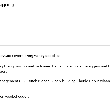
egger
acy
Cookieverklaring
Manage cookies
g brengt risico's met zich mee. Het is mogelijk dat beleggers niet 
jgen.
anagement S.A., Dutch Branch, Vinoly building Claude Debussyla
ten voorbehouden.