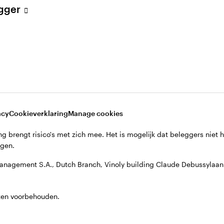
egger
acy
Cookieverklaring
Manage cookies
g brengt risico's met zich mee. Het is mogelijk dat beleggers niet 
jgen.
anagement S.A., Dutch Branch, Vinoly building Claude Debussyla
ten voorbehouden.