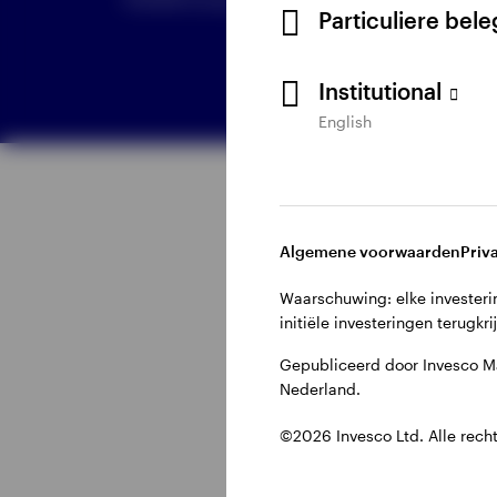
Particuliere bel
Institutional
English
Bekijk alles
Algemene voorwaarden
Priv
Waarschuwing: elke investerin
initiële investeringen terugkri
Gepubliceerd door Invesco M
Nederland.
©2026 Invesco Ltd. Alle rech