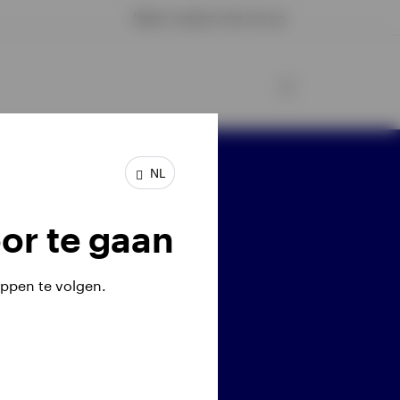
Neem contact met ons op
NL
l ons: 020 7543 3560
or te gaan
ppen te volgen.