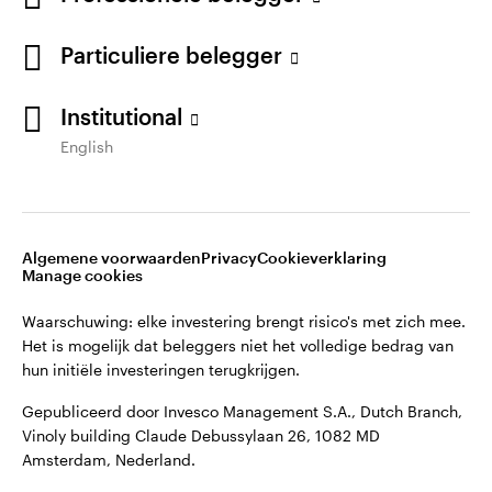
©2026 Invesco Ltd. Alle rechten voorbehouden.
English
Particuliere belegger
Neem contact met ons op
Bel ons: 020 7543 3560
Institutional
English
Algemene voorwaarden
Privacy
Cookieverklaring
Manage cookies
Waarschuwing: elke investering brengt risico's met zich mee.
Het is mogelijk dat beleggers niet het volledige bedrag van
hun initiële investeringen terugkrijgen.
Gepubliceerd door Invesco Management S.A., Dutch Branch,
Vinoly building Claude Debussylaan 26, 1082 MD
Amsterdam, Nederland.