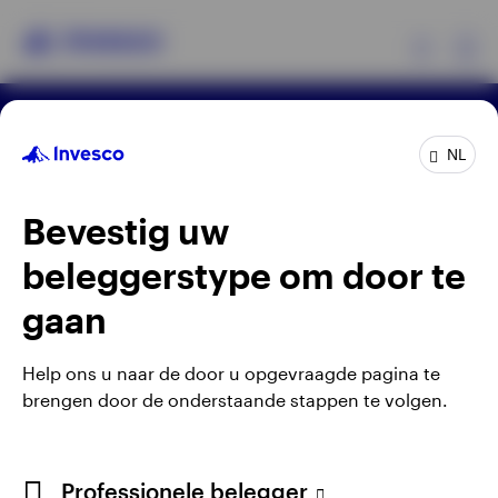
Ex
Algemene voorwaarden en bepalingen
Producten
NL
Privacyverklaring
Cookie-melding
Carrières
Manage cookies
Bevestig uw
Beleggersinformatie
Waarschuwing: elke investering brengt risico's met
zich mee. Het is mogelijk dat beleggers niet het
beleggerstype om door te
Over Invesco
volledige bedrag van hun initiële investeringen
gaan
terugkrijgen.
Gepubliceerd door Invesco Management S.A., Dutch
Help ons u naar de door u opgevraagde pagina te
Branch, Vinoly building Claude Debussylaan 26, 1082
brengen door de onderstaande stappen te volgen.
MD Amsterdam, Nederland.
Netherlands
Professionele belegger