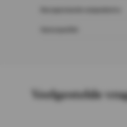
Beursgenoteerde vastgoedactiva
Sectorspecifiek
Veelgestelde vra