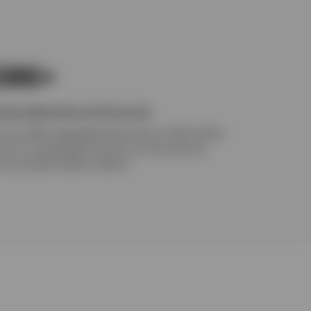
586+
specialiseerde professionals
 ruim 586 vastgoedprofessionals van IRE werken
nuit 21 wereldwijde kantoren en zijn actief op
1
ncurrerende lokale markten.