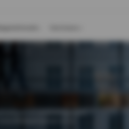
leggersinformatie
Over Invesco
gsstrategieën en rendementgedreven
vastgoedbeleggingsspectrum te