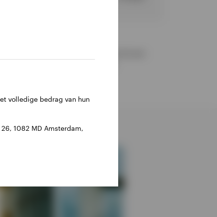
 beleggers. Dit mag niet worden opgevat als een
rategie voor een bepaalde belegger.
het volledige bedrag van hun
an 26, 1082 MD Amsterdam,