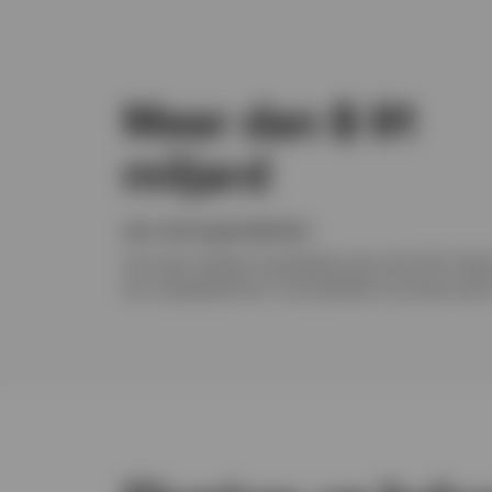
Meer dan $ 91
miljard
aan vermogensbeheer
Ons team beheert wereldwijd meer dan $ 91 milja
aan vastgoedactiva in de publieke en private secto