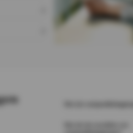
gen
Wat zijn vastgoedbeleggin
Wat zijn de voordelen van
vastgoedbeleggingen?