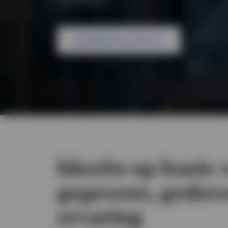
Mogelijkheden verkennen
Bekijk alles
Ideeën op basis 
gegevens, gedre
ervaring