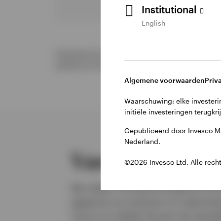
Institutional
English
Uitsluitend ter illustratie. Niet alle strategieën 
aanbod om financiële instrumenten te kopen of te
Algemene voorwaarden
Priv
Waarschuwing: elke investerin
initiële investeringen terugkri
Gepubliceerd door Invesco M
Nederland.
Vastgoedmogel
©2026 Invesco Ltd. Alle rech
We maken voortdurend gebruik van 
gegevens en analyses om opkomen
risico's en ideeën binnen het were