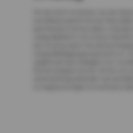
Om de risico's en kansen van een dive
activaklasse goed te kunnen beoordelen
gevarieerde ervaring nodig in meerdere
vastgoedplatform van Invesco beschikt
jaar ervaring waarin het partnerschapp
vastgoedbeleggingsprogramma's en -fo
opgebouwd waar beleggers hun voorde
Partnerschappen kunnen ook de vorm
samenwerkingsverbanden met eerstekla
zo toegang te krijgen tot exclusieve dea