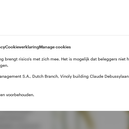
of mogelijkheden zijn beschikbaar in alle rechtsgebieden of voor alle
 verkopen, noch als een aanbeveling van een bepaalde beleggingsst
acy
Cookieverklaring
Manage cookies
g brengt risico's met zich mee. Het is mogelijk dat beleggers niet 
jgen.
anagement S.A., Dutch Branch, Vinoly building Claude Debussyla
ijkheden
ten voorbehouden.
bedrijfseigen
de thema's,
ldwijde universum