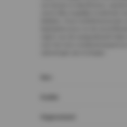
van kansen te identificeren, waarbij
vanuit elke mogelijke invalshoek m
bekeken. Onze multidimensionale vi
kapitaalstructuur en de verschillen
regio's van de vastgoedmarkt helpt
over het risico-rendementsspectru
oplossingen aan te dragen.
Kern
Krediet
Hogerrentend