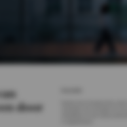
van
Innovatie
ven door
Dankzij onze innovatiecultuur staan
voorhoede. Ons vermogen om ons a
ontwikkelen en met nieuwe oplossi
is ongeëvenaard.