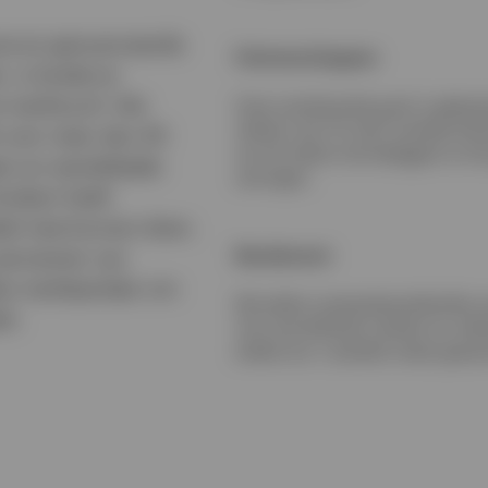
rse en genuanceerde
Partnerschappen
, is brede en
 marktcycli. Het
Onze voortdurende groei is gebas
relaties met 73 multi-mandate klan
 over meer dan 40
van de relatie met beleggers en d
en en wereldwijde
vermogen.
ndsen heeft
el mee kunnen doen.
Rendement
 aannemen van
s marktpartijen om
Wij stellen maatwerkportefeuille
ls.
met verschillende markten en vol
enkele van 's werelds meest geava