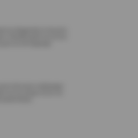
eerd op diepgaande en duurzame
ten. Hetzelfde geldt voor de duur
e groei van het toegezegd
s samen die kunnen meebewegen
doen aan de strenge normen van
nceerde klanten.