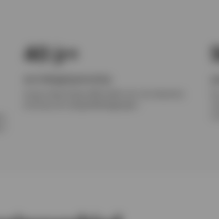
40 jr+
aan beleggingservaring
ge
Invesco Real Estate (IRE) heeft ruim vier decennia
De
ervaring met vastgoedbeleggingen.
va
co
rd
1
r.