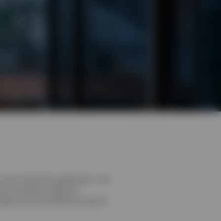
 we al meer dan veertig jaar in de
an te passen, ideeën te
ngen voor onze klanten te komen,