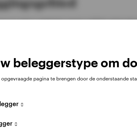
ggingsgebied
en en regio's uitgebreid, nieuwe vehikels geïntrodu
n ons wereldwijde team strategisch uitgebreid. Onze
ten te benutten door opkomende thema's te identific
ing aan een gedifferentieerde portefeuille te bieden.
uw beleggerstype om do
u opgevraagde pagina te brengen door de onderstaande sta
1
2003
ecte activiteiten in
$ 10 miljard aan beheerd
I
vermogen - introductie
E
elegger
Amerikaanse
waardetoevoegende/opportunistische
strategie
egger