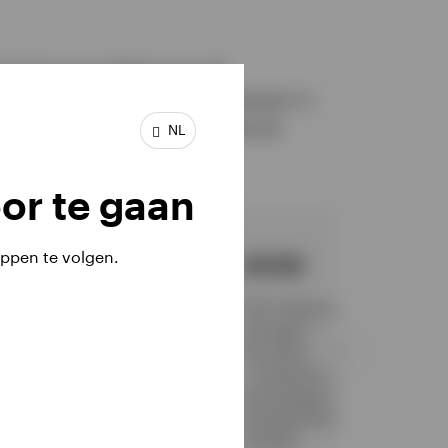
ceerd om te voldoen aan de
 focus is altijd geworteld geweest in
eren, sterke risicogecorrigeerde
NL
or te gaan
ppen te volgen.
2006
2008
ntroductie van eerste
$ 30 miljard aan beheerd
uropese hotelstrategie
vermogen - introductie van
het Green Program van IRE
- introductie Europese
kernstrategie en Aziatische
waardetoevoegende
strategie