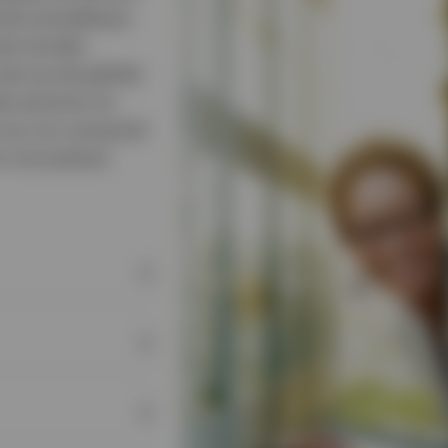
 de activaklasse
oet worden
sie op de gehele
de sectoren en
 ons om verspreid
m innovatieve