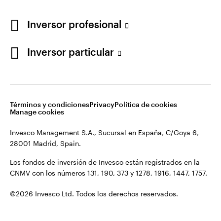
en la CNMV con los números 131, 190, 373 y 1278,
España
1916, 1447, 1757.
Inversor profesional
Contacto
Inversor particular
©2026 Invesco Ltd. Todos los derechos reservados.
Síganos en:
Términos y condiciones
Privacy
Política de cookies
Manage cookies
Invesco Management S.A., Sucursal en España, C/Goya 6,
28001 Madrid, Spain.
Los fondos de inversión de Invesco están registrados en la
CNMV con los números 131, 190, 373 y 1278, 1916, 1447, 1757.
©2026 Invesco Ltd. Todos los derechos reservados.