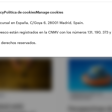
acy
Política de cookies
Manage cookies
Ver más perspectivas
ectivas
cursal en España, C/Goya 6, 28001 Madrid, Spain.
vesco están registrados en la CNMV con los números 131, 190, 373 y 1
 derechos reservados.
PERSPECTIVAS DE
TC
INVERSIÓN
Qué está
Perspectivas d