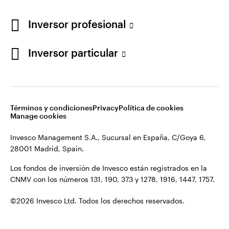
Los fondos de inversión de Invesco están registrados en la
España
CNMV con los números 131, 190, 373 y 1278, 1916, 1447, 1757.
Inversor profesional
Contacto
©2026 Invesco Ltd. Todos los derechos reservados.
Inversor particular
Términos y condiciones
Privacy
Política de cookies
Manage cookies
Invesco Management S.A., Sucursal en España, C/Goya 6,
28001 Madrid, Spain.
Los fondos de inversión de Invesco están registrados en la
CNMV con los números 131, 190, 373 y 1278, 1916, 1447, 1757.
©2026 Invesco Ltd. Todos los derechos reservados.