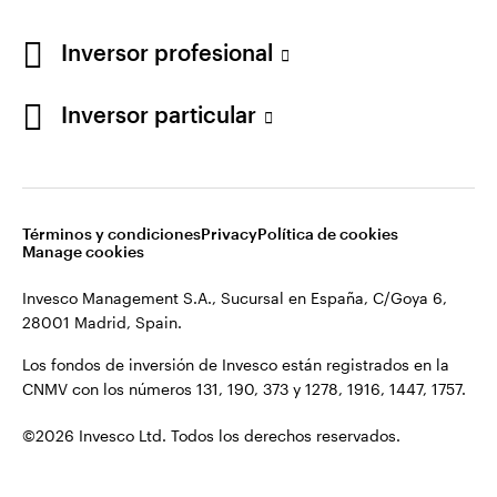
Los fondos de inversión de Invesco están registrados en la
España
CNMV con los números 131, 190, 373 y 1278, 1916, 1447, 1757.
Inversor profesional
Contacto
©2026 Invesco Ltd. Todos los derechos reservados.
Inversor particular
Términos y condiciones
Privacy
Política de cookies
Manage cookies
Invesco Management S.A., Sucursal en España, C/Goya 6,
28001 Madrid, Spain.
Los fondos de inversión de Invesco están registrados en la
CNMV con los números 131, 190, 373 y 1278, 1916, 1447, 1757.
©2026 Invesco Ltd. Todos los derechos reservados.