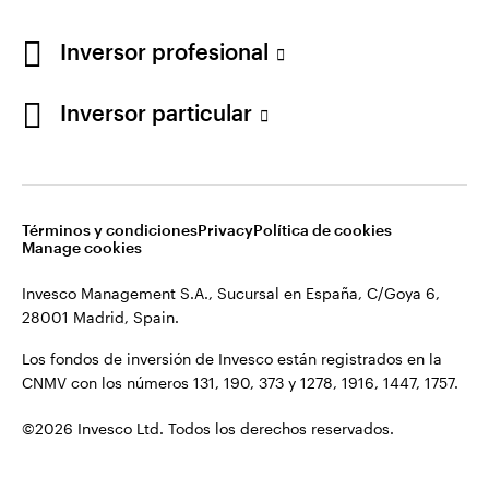
Los fondos de inversión de Invesco están registrados en la
España
CNMV con los números 131, 190, 373 y 1278, 1916, 1447, 1757.
Inversor profesional
Contacto
©2026 Invesco Ltd. Todos los derechos reservados.
Inversor particular
Términos y condiciones
Privacy
Política de cookies
Manage cookies
Invesco Management S.A., Sucursal en España, C/Goya 6,
28001 Madrid, Spain.
Los fondos de inversión de Invesco están registrados en la
CNMV con los números 131, 190, 373 y 1278, 1916, 1447, 1757.
©2026 Invesco Ltd. Todos los derechos reservados.