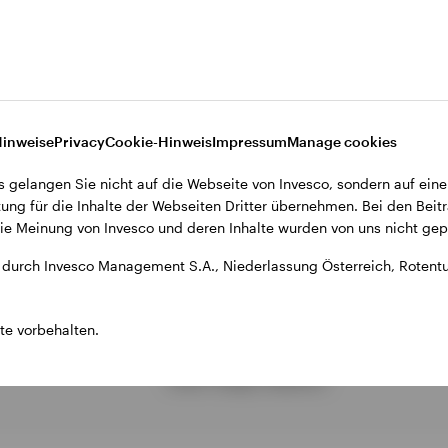
Hinweise
Privacy
Cookie-Hinweis
Impressum
Manage cookies
s gelangen Sie nicht auf die Webseite von Invesco, sondern auf eine
ung für die Inhalte der Webseiten Dritter übernehmen. Bei den Beitr
e Meinung von Invesco und deren Inhalte wurden von uns nicht gepr
durch Invesco Management S.A., Niederlassung Österreich, Rotentu
te vorbehalten.