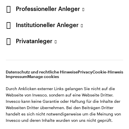
Professioneller Anleger
Institutioneller Anleger
Privatanleger
Opens
Opens
Opens
Rechtliche Hinweise
Datenschutzerklärung
Cookie-Hinweis
Opens
Opens
in
in
in
Impressum
Karriere
Manage cookies
in
in
a
a
a
a
a
new
new
new
Datenschutz und rechtliche Hinweise
Privacy
Cookie-Hinweis
new
new
tab
tab
tab
Impressum
Manage cookies
Durch Anklicken externer Links gelangen Sie nicht auf die
tab
tab
Webseite von Invesco, sondern auf eine Webseite Dritter.
Durch Anklicken externer Links gelangen Sie nicht auf die
Invesco kann keine Garantie oder Haftung für die Inhalte der
Webseite von Invesco, sondern auf eine Webseite Dritter.
Webseiten Dritter übernehmen. Bei den Beiträgen Dritter
Invesco kann keine Garantie oder Haftung für die Inhalte der
handelt es sich nicht notwendigerweise um die Meinung von
Webseiten Dritter übernehmen. Bei den Beiträgen Dritter
Invesco und deren Inhalte wurden von uns nicht geprüft.
handelt es sich nicht notwendigerweise um die Meinung von
Invesco und deren Inhalte wurden von uns nicht geprüft.
Herausgegeben in Österreich durch Invesco Management
S.A., Niederlassung Österreich, Rotenturmstrasse 16-18, A-