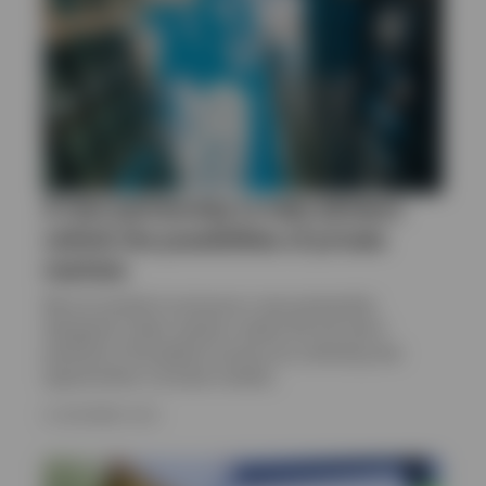
Österreich
Kontaktieren Sie uns
A new partnership to help advisers
rethink the possibilities of private
markets
We are excited to announce a new partnership
designed to help investors realise the full return
potential of the global economy by unlocking new
opportunities in private markets.
8. DEZEMBER 2025