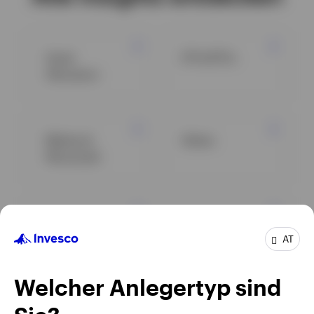
Asset
ETFs/ETCs
Allocation
Märkte &
Aktien
Wirtschaft
Anleihen
Alternative
Investments
AT
Welcher Anlegertyp sind
Alle Insights ansehen