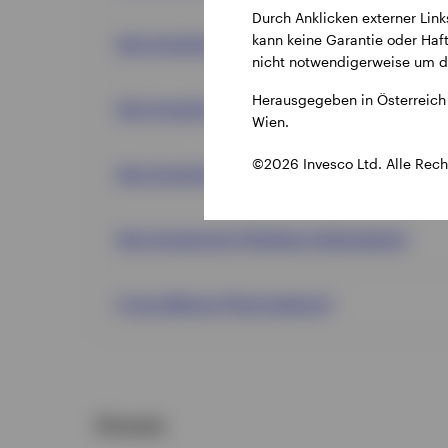
Durch Anklicken externer Link
kann keine Garantie oder Haft
Das Investment (Paul Jackson)
nicht notwendigerweise um di
Herausgegeben in Österreich 
Das Investment (Oliver Bilal)
Wien.
©2026 Invesco Ltd. Alle Rech
Das Investment (Invesco)
Das Investment (Andrew Schlossberg)
Focus Money (Paul Jackson)
Hinweis