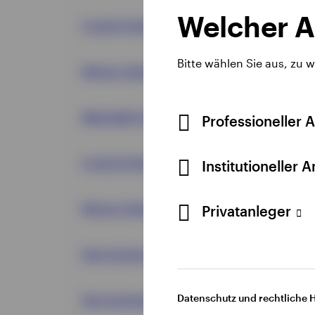
Welcher A
Fonds Professionell (Andreas Mittler)
Bitte wählen Sie aus, zu 
Börsen-Zeitung (Erhard Radatz)
Materialist (Andreas Mittler)
Professioneller 
Fonds Professionell (Manuela von Ditfurth)
Institutioneller 
Börsen-Zeitung (Ben Jones)
Privatanleger
Das Investment (Invesco)
Datenschutz und rechtliche 
Das Investment (Stephanie Butcher)