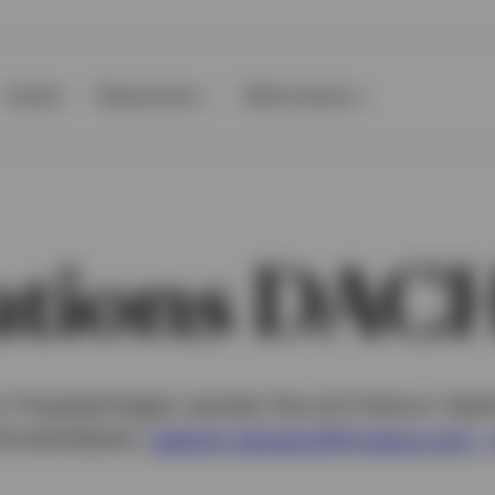
Events
Ressourcen
Über Invesco
lations DAC
ür Presseanfragen wenden Sie sich bitte an Valen
ontaktdetails:
valentin.jakubow@invesco.com
,