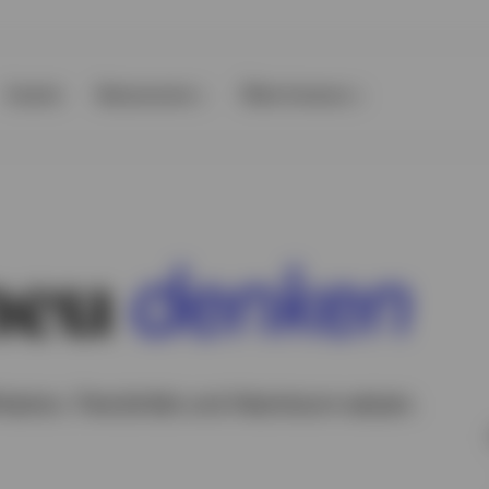
Events
Ressourcen
Über Invesco
neu
denken
fikation, Flexibilität und Wachstum setzen.