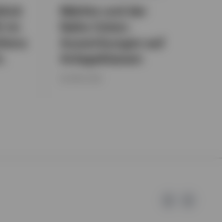
lick
Märkte und der
t im
Nahe Osten:
lienz
Auswirkungen auf
n.
Anlageklassen
29. APRIL 2026