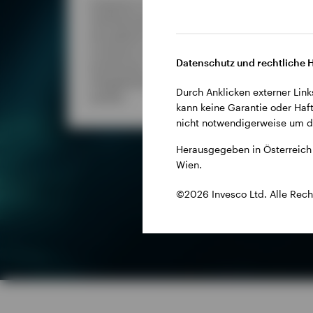
Entdecken Sie die vielfältigen
Anleihestrategien von Invesco,
die globale Expertise und
innovative Lösungen
Datenschutz und rechtliche 
kombinieren, um Ihren
Entd
Anlagebedürfnissen gerecht zu
Ange
Durch Anklicken externer Link
werden.
kost
kann keine Garantie oder Haft
nicht notwendigerweise um di
Herausgegeben in Österreich 
Wien.
©2026 Invesco Ltd. Alle Rech