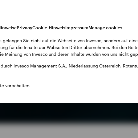
Mit jahrzehntelanger Erfahru
und einer globalen
Investmentplattform bieten 
Hinweise
Privacy
Cookie-Hinweis
Impressum
Manage cookies
ecken Sie unser breites ETF‑
Ihnen ein umfassendes und
bot mit einfachen und
kontinuierlich erweitertes
s gelangen Sie nicht auf die Webseite von Invesco, sondern auf eine
engünstigen Investments.
Angebot an Aktienlösungen.
ung für die Inhalte der Webseiten Dritter übernehmen. Bei den Beitr
e Meinung von Invesco und deren Inhalte wurden von uns nicht gepr
durch Invesco Management S.A., Niederlassung Österreich, Rotentu
te vorbehalten.