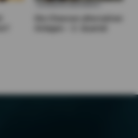
ALTERNATIVE INVESTMENTS
t
Die Chancen alternativer
en?
Anlagen – 2. Quartal