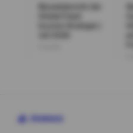
Monatsbericht der
W
Global Fixed
Go
Income Strategie |
H
Juli 2026
a
F
16. JULI 2026
24.