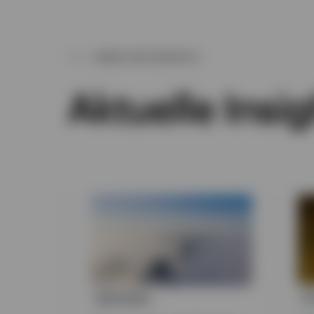
MEHR VON INVESCO
Aktuelle Insig
ANLEIHEN
E