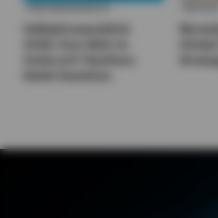
INVESTMENTAUSBLICK
ANLEIHE
Halbjahresausblick
Monats
2026: Eine Welt im
Global
Umbruch? Resilienz
Strateg
bleibt bestehen.