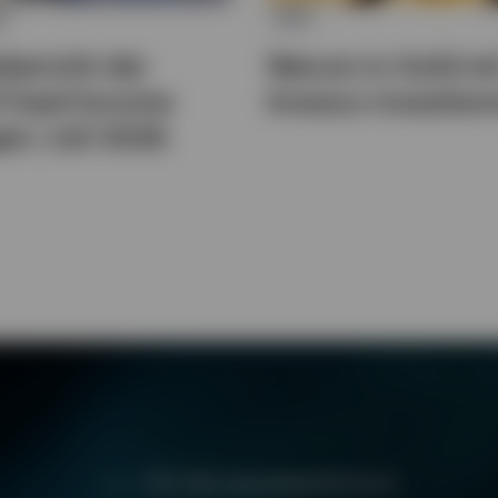
N
ETC
bericht der
Warum in Gold mi
 Fixed Income
Invesco investier
ie | Juli 2026
FÜR IHRE ANLAGEBEDÜRFNISSE