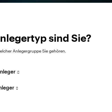
Unsere
estmentstrate
nlegertyp sind Sie?
welcher Anlegergruppe Sie gehören.
Anleger
TF-Anlagen
Aktien
Anleger