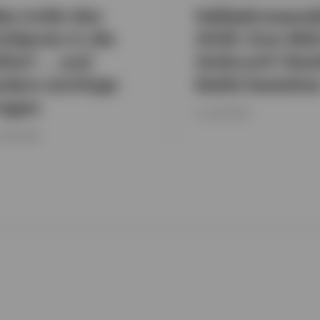
as treibt den
Halbjahresausb
ldpreis in die
2026: Eine Wel
öhe? … und
Umbruch? Resi
ndere wichtige
bleibt bestehe
ragen
15. JUNI 2026
 JUNI 2026