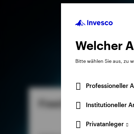
Inv
Welcher A
Bitte wählen Sie aus, zu 
Professioneller 
Fixed Income
E
Institutioneller 
Privatanleger