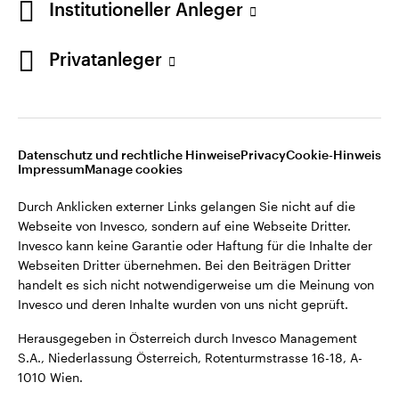
Institutioneller Anleger
Webseiten Dritter übernehmen. Bei den Beiträgen Dritter
handelt es sich nicht notwendigerweise um die Meinung von
Invesco und deren Inhalte wurden von uns nicht geprüft.
Privatanleger
Österreich
Herausgegeben in Österreich durch Invesco Management
S.A., Niederlassung Österreich, Rotenturmstrasse 16-18, A-
Kontaktieren Sie uns
1010 Wien.
Datenschutz und rechtliche Hinweise
Privacy
Cookie-Hinweis
Impressum
Manage cookies
©2026 Invesco Ltd. Alle Rechte vorbehalten.
Durch Anklicken externer Links gelangen Sie nicht auf die
Webseite von Invesco, sondern auf eine Webseite Dritter.
Invesco kann keine Garantie oder Haftung für die Inhalte der
Webseiten Dritter übernehmen. Bei den Beiträgen Dritter
handelt es sich nicht notwendigerweise um die Meinung von
Invesco und deren Inhalte wurden von uns nicht geprüft.
Herausgegeben in Österreich durch Invesco Management
S.A., Niederlassung Österreich, Rotenturmstrasse 16-18, A-
1010 Wien.