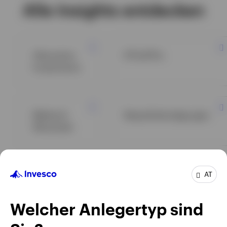
Alle Insights entdecken
Alternative
ETFs/ETCs
Investments
Märkte &
News/Ankündigungen
Wirtschaft
Aktien
Anleihen
AT
Welcher Anlegertyp sind
Alle Insights ansehen