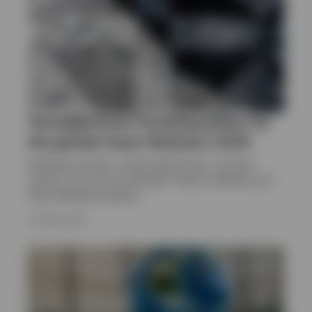
Vierteljährlicher Portfolioausblick für
die globale Asset Allokation 2026
Entdecken Sie das „Invesco Big Picture“ von Paul
Jackson, der sich mit aktuellen Themen, Märkten und
Asset Allokation befasst.
13. APRIL 2026