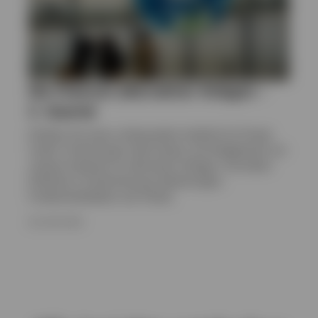
Die Chancen alternativer Anlagen –
2. Quartal
Erhalten Sie einen umfassenden Ausblick für Private
Credit, Private Equity, Real Assets und Hedgefonds von
unseren Experten für alternative Anlagen. Sie bieten
Einblicke zu Positionierung, Bewertungen,
Fundamentaldaten und Trends.
29. JUNI 2026