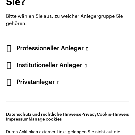
Sie?
Bitte wählen Sie aus, zu welcher Anlegergruppe Sie
gehören.
Professioneller Anleger
Institutioneller Anleger
Privatanleger
Opens
Opens
Opens
Rechtliche Hinweise
Datenschutzerklärung
Cookie-Hinweis
Opens
Opens
in
in
in
Impressum
Karriere
Manage cookies
in
in
a
a
a
a
a
new
new
new
Datenschutz und rechtliche Hinweise
Privacy
Cookie-Hinweis
new
new
tab
tab
tab
Impressum
Manage cookies
Durch Anklicken externer Links gelangen Sie nicht auf die
tab
tab
Webseite von Invesco, sondern auf eine Webseite Dritter.
Durch Anklicken externer Links gelangen Sie nicht auf die