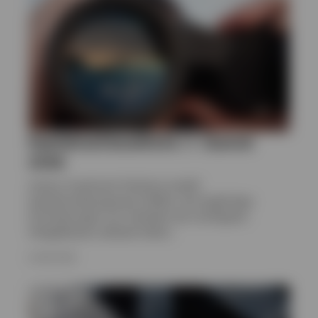
Österreich
Kontaktieren Sie uns
Kapitalmarktausblicke | 1. Quartal
2026
Invesco Investment Solutions erstellt
Kapitalmarktprognosen (CMAs), die langfristige
Einschätzungen zum Verhalten der wichtigsten
Anlageklassen weltweit liefern.
8. MAI 2026