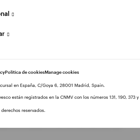
onal
lar
acy
Política de cookies
Manage cookies
Opens
Opens
es
Trabajar en Invesco
Manage cookies
cursal en España, C/Goya 6, 28001 Madrid, Spain.
in
in
vesco están registrados en la CNMV con los números 131, 190, 373 y 1
a
a
new
new
 derechos reservados.
, 3ª planta. 28001. Madrid, España.
tab
tab
NMV con los números 131, 190, 373 y 1278, 1916, 1447, 1757.