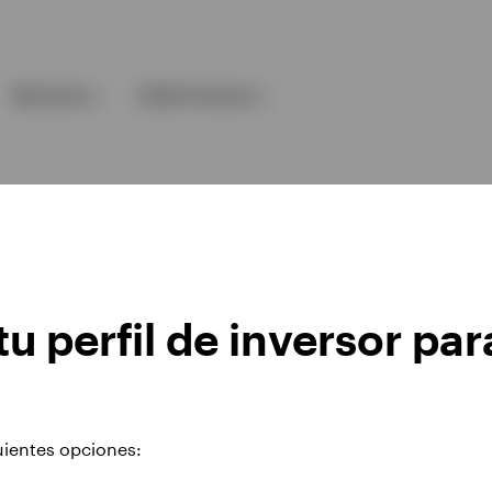
Recursos
Sobre Invesco
rar la página que buscaba
u perfil de inversor par
zado o eliminado. Visita nuestra
página web corporat
uientes opciones: