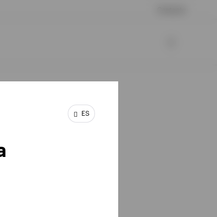
Contacto
ES
s.
a
iva
para