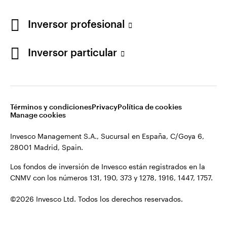
Los fondos de inversión de Invesco están registrados en la
España
CNMV con los números 131, 190, 373 y 1278, 1916, 1447, 1757.
Inversor profesional
Contacto
©2026 Invesco Ltd. Todos los derechos reservados.
Inversor particular
Términos y condiciones
Privacy
Política de cookies
Manage cookies
Invesco Management S.A., Sucursal en España, C/Goya 6,
28001 Madrid, Spain.
Los fondos de inversión de Invesco están registrados en la
CNMV con los números 131, 190, 373 y 1278, 1916, 1447, 1757.
©2026 Invesco Ltd. Todos los derechos reservados.