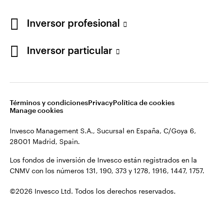
Los fondos de inversión de Invesco están registrados en la
España
CNMV con los números 131, 190, 373 y 1278, 1916, 1447, 1757.
Inversor profesional
Contacto
©2026 Invesco Ltd. Todos los derechos reservados.
Inversor particular
Términos y condiciones
Privacy
Política de cookies
Manage cookies
Invesco Management S.A., Sucursal en España, C/Goya 6,
28001 Madrid, Spain.
Los fondos de inversión de Invesco están registrados en la
CNMV con los números 131, 190, 373 y 1278, 1916, 1447, 1757.
©2026 Invesco Ltd. Todos los derechos reservados.