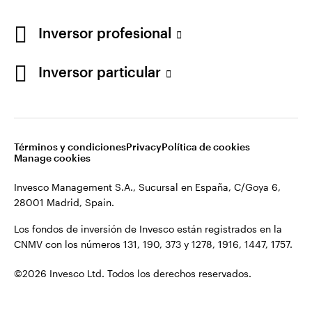
Los fondos de inversión de Invesco están registrados en la
España
CNMV con los números 131, 190, 373 y 1278, 1916, 1447, 1757.
Inversor profesional
Contacto
©2026 Invesco Ltd. Todos los derechos reservados.
Inversor particular
Términos y condiciones
Privacy
Política de cookies
Manage cookies
Invesco Management S.A., Sucursal en España, C/Goya 6,
28001 Madrid, Spain.
Los fondos de inversión de Invesco están registrados en la
CNMV con los números 131, 190, 373 y 1278, 1916, 1447, 1757.
©2026 Invesco Ltd. Todos los derechos reservados.