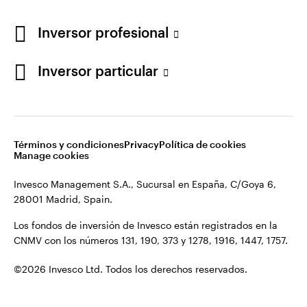
Los fondos de inversión de Invesco están registrados en la
España
CNMV con los números 131, 190, 373 y 1278, 1916, 1447, 1757.
Inversor profesional
Contacto
©2026 Invesco Ltd. Todos los derechos reservados.
Inversor particular
Términos y condiciones
Privacy
Política de cookies
Manage cookies
Invesco Management S.A., Sucursal en España, C/Goya 6,
28001 Madrid, Spain.
Los fondos de inversión de Invesco están registrados en la
CNMV con los números 131, 190, 373 y 1278, 1916, 1447, 1757.
©2026 Invesco Ltd. Todos los derechos reservados.