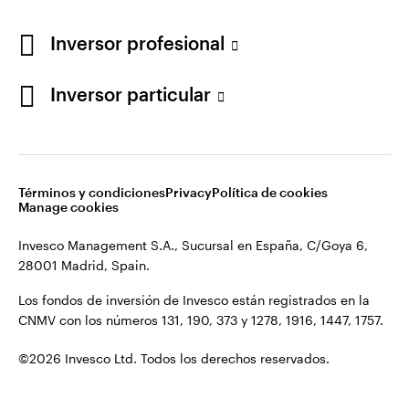
Los fondos de inversión de Invesco están registrados en la
España
CNMV con los números 131, 190, 373 y 1278, 1916, 1447, 1757.
Inversor profesional
Contacto
©2026 Invesco Ltd. Todos los derechos reservados.
Inversor particular
Términos y condiciones
Privacy
Política de cookies
Manage cookies
Invesco Management S.A., Sucursal en España, C/Goya 6,
28001 Madrid, Spain.
Los fondos de inversión de Invesco están registrados en la
CNMV con los números 131, 190, 373 y 1278, 1916, 1447, 1757.
©2026 Invesco Ltd. Todos los derechos reservados.