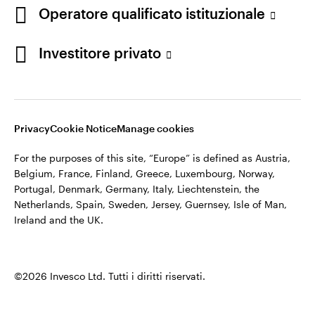
appartiene ad Invesco.
Operatore qualificato istituzionale
Italia
Invesco Management S.A., Succursale Italia, Via Bocchetto 6,
Contattaci
Investitore privato
20123 Milan, Italy.
Cod. Fisc/P.IVA e iscrizione al Registro Imprese di Milano n.
11060390967 – REA n. 2576342.
Privacy
Cookie Notice
Manage cookies
©2026 Invesco Ltd. Tutti i diritti riservati.
For the purposes of this site, “Europe” is defined as Austria,
Belgium, France, Finland, Greece, Luxembourg, Norway,
Portugal, Denmark, Germany, Italy, Liechtenstein, the
Netherlands, Spain, Sweden, Jersey, Guernsey, Isle of Man,
Ireland and the UK.
©2026 Invesco Ltd. Tutti i diritti riservati.