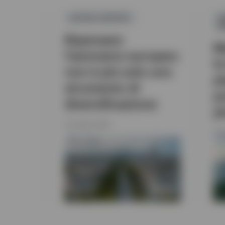
AZIONI EUROPEE
A
M
Ripensare
M
l'azionario europeo:
l
non è più solo uno
p
strumento di
p
diversificazione
p
15 LUGLIO 2026
29 