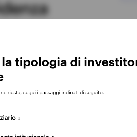
videnza
ati per aiutare gli investitori a raggiungere i
a tipologia di investito
e
SICAV
ichiesta, segui i passaggi indicati di seguito.
Invesco Global
Equity Income
ziario
Fund
cato istituzionale