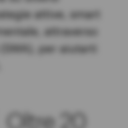
ategie attive, smart
mentale, attraverso
(SMA), per aiutarti
.
Oltre 20