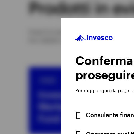
Prodotti in e
Scopri la nostra selezione di prodotti pens
loro obiettivi a lungo termine.
Conferma l
proseguir
SICAV
Per raggiungere la pagina r
Invesco Emerging
Markets Equity
Consulente finan
Fund
Operatore qualifi