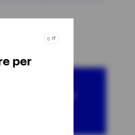
IT
re per
SICAV
Invesco Global
Founders &
Owners Fund