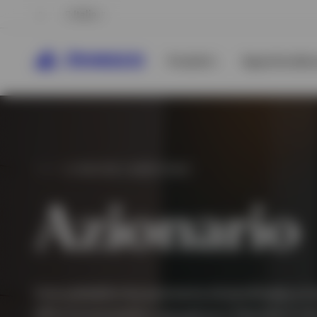
Italia
Prodotti
Approfondime
LE NOSTRE COMPETENZE
Azionario
Visualizza tutto
Visualizza tutto
Una piattaforma azionaria diversificata a li
offre funzionalità innovative e flessibili in di