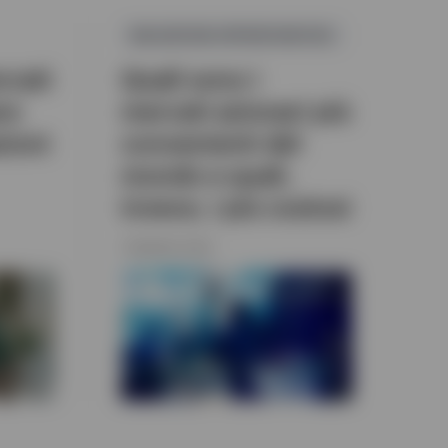
VALUATION OPPORTUNITIES
rcati
Quali sono i
re
mercati azionari più
zioni
convenienti del
mondo e quali,
invece, i più costosi
7 MAGGIO 2026