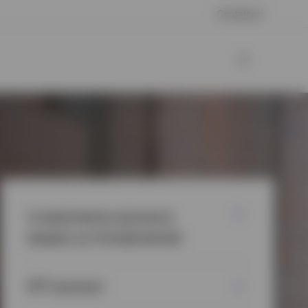
Contattaci
Investimento azionario
basato sui fondamentali
ETF azionari