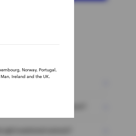
Luxembourg, Norway, Portugal,
 Man, Ireland and the UK.
 azionari?
taggi degli investimenti azionari?
ti agli investimenti azionari?