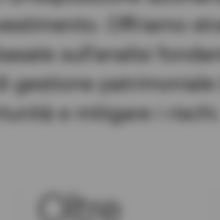
investimento. Offriamo str
basate sull'analisi fonda
di gestione patrimoniale 
unità e mitigare i rischi
Oltre