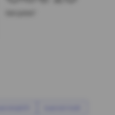
1
Sedi globali
pri tutti gli ETF
Scopri tutti i fondi