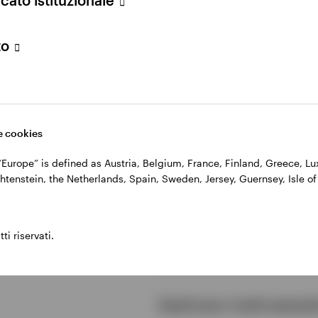
to
 cookies
, “Europe” is defined as Austria, Belgium, France, Finland, Greece, 
htenstein, the Netherlands, Spain, Sweden, Jersey, Guernsey, Isle of
uenti
Cosa sono gli investimenti
ti riservati.
Quali sono i potenziali van
Quali sono i rischi associa