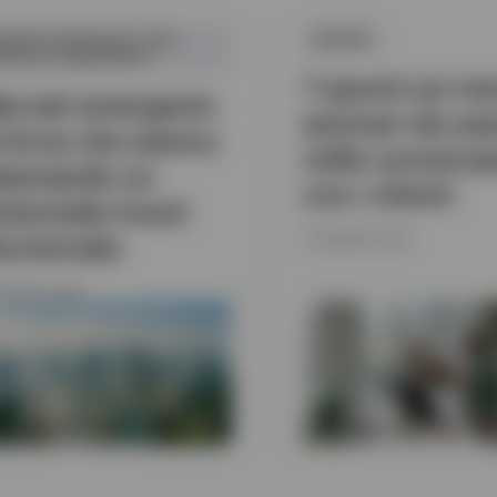
ZIONI ASIATICHE E DEI
AZIONI
ERCATI EMERGENTI
7 spunti sui me
ercati emergenti:
azionari da usa
e forze che stanno
nelle conversa
lasmando un
con i clienti
otenziale trend
luriennale
21 MAGGIO 2026
GIUGNO 2026