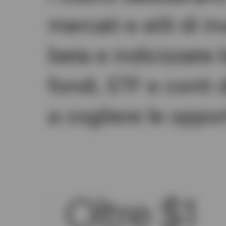
mercati e stili di 
beta e indicizzate 
fondi, ETF e conti 
a cogliere le opport
Oltre $1