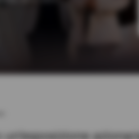
ER
o un'esposizione azionari