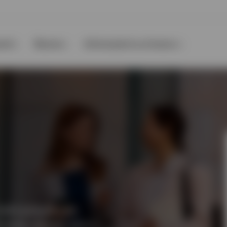
nti
Risorse
Informazioni su Invesco
vello globale che
verse regioni, stili e