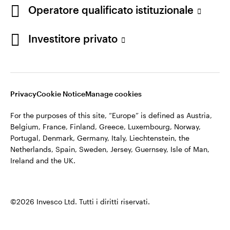
appartiene ad Invesco.
Operatore qualificato istituzionale
Italia
Invesco Management S.A., Succursale Italia, Via Bocchetto 6,
Contattaci
Investitore privato
20123 Milan, Italy.
Cod. Fisc/P.IVA e iscrizione al Registro Imprese di Milano n.
11060390967 – REA n. 2576342.
Privacy
Cookie Notice
Manage cookies
©2026 Invesco Ltd. Tutti i diritti riservati.
For the purposes of this site, “Europe” is defined as Austria,
Belgium, France, Finland, Greece, Luxembourg, Norway,
Portugal, Denmark, Germany, Italy, Liechtenstein, the
Netherlands, Spain, Sweden, Jersey, Guernsey, Isle of Man,
Ireland and the UK.
©2026 Invesco Ltd. Tutti i diritti riservati.