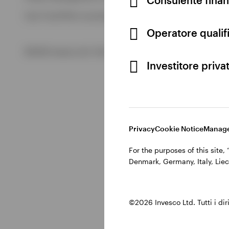
Visualizza tutto
Cod. Fisc/P.IVA e iscrizione al Registro Imprese di Milano 
Visualizza tutto
Operatore qualifi
©2026 Invesco Ltd. Tutti i diritti riservati.
Investitore priva
Privacy
Cookie Notice
Manage
For the purposes of this site
Denmark, Germany, Italy, Liec
©2026 Invesco Ltd. Tutti i dirit