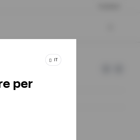
Contattaci
IT
re per
d Invesco.