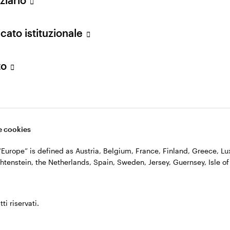
n. 11060390967 – REA n. 2576342.
cato istituzionale
to
 cookies
, “Europe” is defined as Austria, Belgium, France, Finland, Greece, 
htenstein, the Netherlands, Spain, Sweden, Jersey, Guernsey, Isle of
ti riservati.