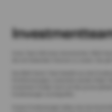
Investmenttea
Unser Team hält einen dynamischen, Multi-Sect
die sich bietenden Chancen zu nutzen. Das gi
Das Multi-Sector Team besteht aus drei Fondsm
Portfoliomanagern unterstützt werden (High Yi
Investment Grade). Auch auf das grosse globa
Fondsmanager zurückgreifen.
Unsere Fondsmanager haben eine durchschnittl