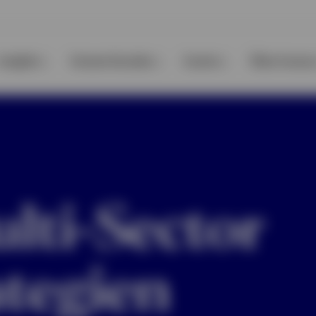
Insights
Unsere Kunden
Events
Über Invesc
lti-Sector
ategien