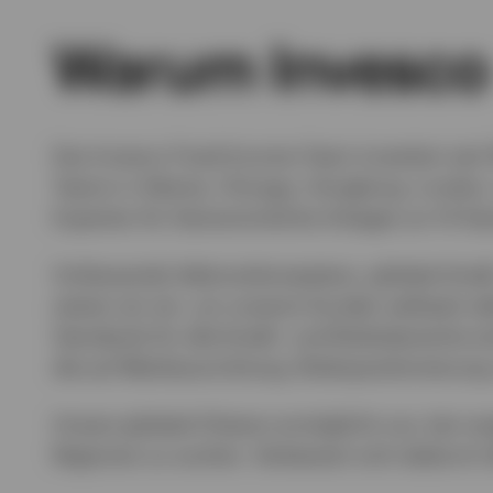
Warum Invesco
Das Invesco Fixed Income Team investiert seit 1
Teams in Atlanta, Chicago, Hongkong, London, 
Experten für festverzinsliche Anlagen an 14 St
Umfassende Sektorenkompetenz, globale Kredit
setzen wir ein, um unseren Kunden weltweit se
Standards für alle Kredit- und Risikobereiche en
die auf Marktausrichtung, Risikopositionierung 
Unsere globale Präsenz ermöglicht uns, bei ver
Regionen zu suchen. Verbessert sich dadurch