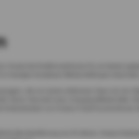
m
or Ansatz bei Kreditinvestitionen für am besten geei
lt im heutigen komplexen Marktumfeld ganz besonder
anagern, die von einem erfahrenen Team mit vier Se
eld, Senior Secured Loans, Emerging Market Debt, Gl
le Analystenteam von Invesco Fixed Income können d
iche Berufserfahrung von 23 Jahren. Unsere Analys