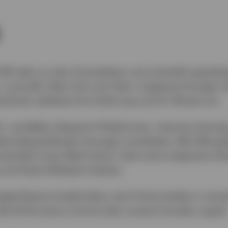
971 aktiv an den Zinsmärkten und unterhält spezialis
Louisville, New York und Tokio. Insgesamt bringen 
andorten weltweit ihre Erfahrung und ihr Wissen ein.
- und Makro-Research-Plattformen, intensive Vernet
ktorübergreifende Lösungen anzubieten. Mit Hilfe gl
twickelt unser Multi-Sector Team eine integrierte Str
und Asset Allokation basiert.
gleichbaren Kreditrisiken nach Preisvorteilen in einz
 die Performance, kommt dies unseren Kunden zugute