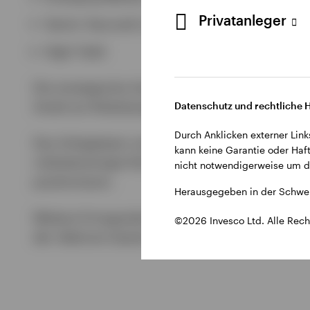
Privatanleger
Senior Secured Loans
High Yield
Die strategische Asset Allokation bildet die G
Anteil am Risikobudget zugewiesen (Risikoparit
Datenschutz und rechtliche 
Durch Anklicken externer Link
Das Anlageteam verwendet klar definierte takti
kann keine Garantie oder Haft
risikobereinigte Performance zu zielen. So kan
nicht notwendigerweise um di
positionieren.
Herausgegeben in der Schwei
Weitere Ertragsziele verfolgen wir durch eine 
©2026 Invesco Ltd. Alle Rech
der Sektoren basiert auf Ideen, von denen das