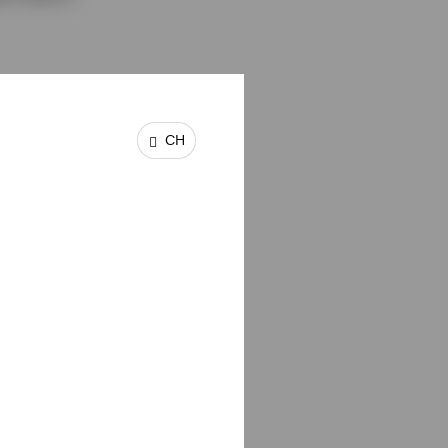
CH
nd Bottom-
e
toren