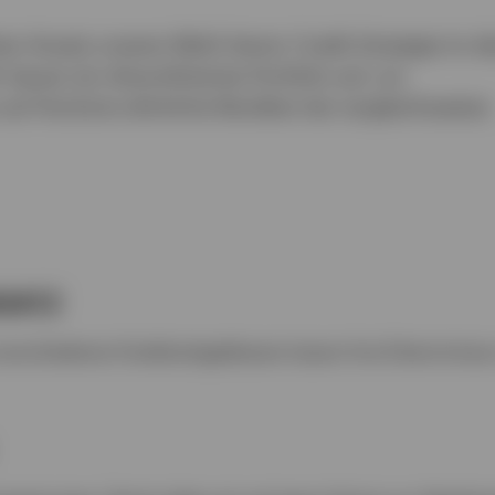
n Ansatz unserer Multi-Sector Credit Strategie im de
bauen ein diversifiziertes Portfolio auf, um
auf Hochzins-ähnliche Renditen bei vergleichsweise
SATZ
verschiedenen Kreditanlageklassen lassen ihre Erkenntnisse u