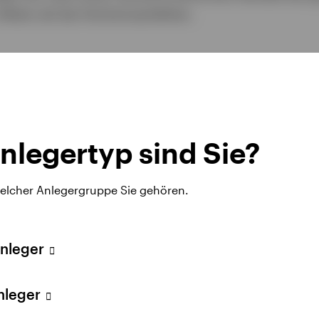
 Aktien als bei Hochzinsanleihen.
zess
nlegertyp sind Sie?
rten, Research getriebenen Prozess, der Top-Down- u
welcher Anlegergruppe Sie gehören.
Marktbedingungen kann das Investmentteam damit ein
 umsetzen, die die folgenden vier globalen Credit-Sek
Anleger
Anleger