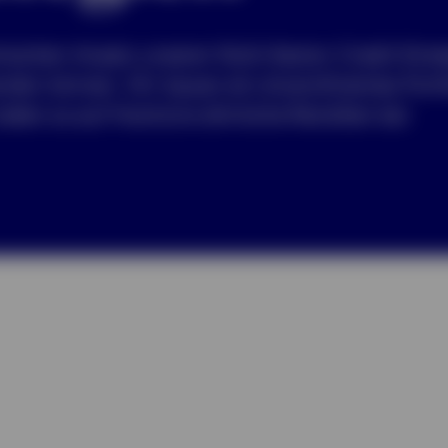
schen Ansatz unserer Multi-Sector Credit Strat
den können. Wir bauen ein diversifiziertes Portf
len so auf Hochzins-ähnliche Renditen bei