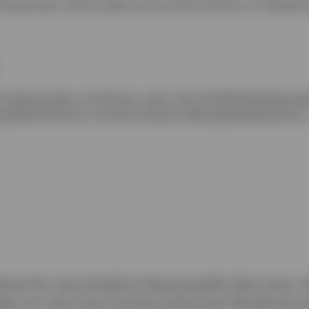
mentprozess. Damit zielen wir auf einen Schutz vor Abwärtsr
he Anpassungen vornehmen, wenn sich die Marktbedingungen
e globale Duration und die einzelnen Wertpapierbestände an
darauf ab, eine attraktive Gesamtrendite über einen v
reben wir nach einer Hochzins-ähnlichen Rendite bei g