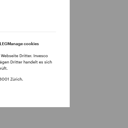
leichen
DLEG
Manage cookies
 Webseite Dritter. Invesco
e
ägen Dritter handelt es sich
tunistisch
üft.
8001 Zürich.
nnerhalb