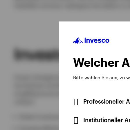
Volatilität und einer niedrigeren Korrelation zu
Investmentpro
Welcher A
Unsere Strategie basiert auf einem disziplinie
Bitte wählen Sie aus, zu 
Up-Analysen kombiniert. Bei sich ändernden 
sorgfältig konstruierte strategische Allokation
Professioneller 
umfasst:
Global Investment Grade
Institutioneller 
Emerging Market Debt