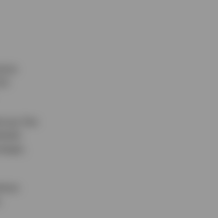
ierte
223
zung: Das
obaler
ategie,
elnen
.