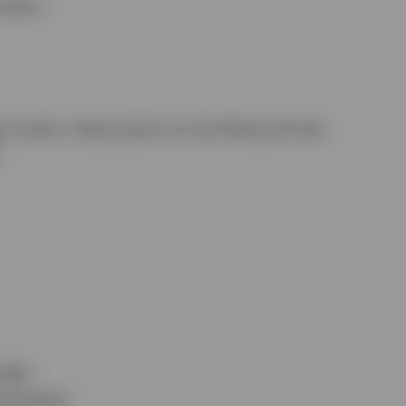
isiken.
 ändern. Dabei passen wir das Risikoprofil des
.
ollen
eringerer