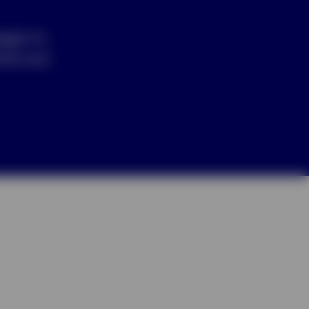
egie im
olio auf,