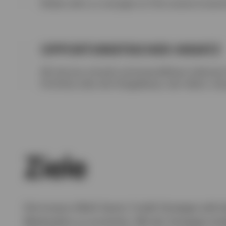
Risiken aktiv zu managen ist Teil unseres Invest
OPPORTUNISTISCHER ANSATZ
Wir können schnell und kosteneffizient taktisc
Portfolios über die Anlageklasse, den Sektor, di
Ziele
Die Invesco Multi Sector Credit Strategie zielt 
Marktzyklus zu erreichen. Mit der Strategie st