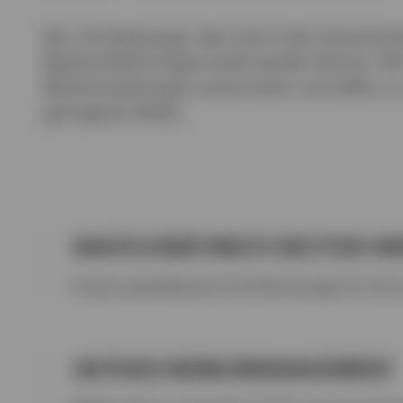
Wir sind überzeugt, dass durch den dynamische
Marktumfeld Erträge erzielt werden können. Wir 
Marktverwerfungen auszunutzen und zielen so 
geringerem Risiko.
NAHTLOSER MULTI-SECTOR AN
Unsere spezialisierten Portfoliomanager für die 
AKTIVES RISIKOMANAGEMENT