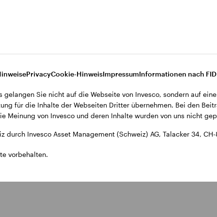
rundlage der Strategie. Dabei wird jedem Sektor den g
ät).
Hinweise
Privacy
Cookie-Hinweis
Impressum
Informationen nach FI
s gelangen Sie nicht auf die Webseite von Invesco, sondern auf eine
sche Allokations-Bandbreiten, um auf eine zusätzlich
ung für die Inhalte der Webseiten Dritter übernehmen. Bei den Beitr
n es das Portfolio – je nach Marktentwicklung – oppor
e Meinung von Invesco und deren Inhalte wurden von uns nicht gepr
z durch Invesco Asset Management (Schweiz) AG, Talacker 34, CH-
fundamental basierte Titelauswahl. Die Titelauswahl i
te vorbehalten.
 Team im höchsten Masse überzeugt ist.