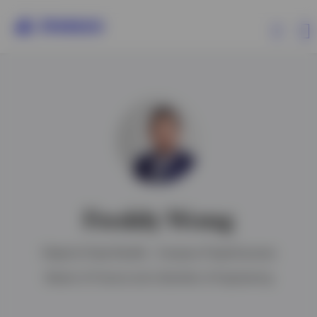
Prodotti
Approfondimenti
Risorse
Freddy Wong
Informazioni su Invesco
Head of Asia Pacific – Invesco Fixed Income
Master of Finance and a Bachelor of Engineering