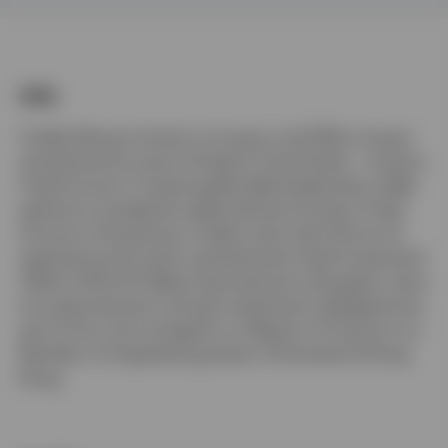
Italia
Contattaci
Info
Freddy Wong è entrato in Invesco nel 2019 e ricopre
attualmente la carica di Head of Asia Pacific – Invesco
Fixed Income. È responsabile della leadership e della
gestione complessiva della divisione Invesco Fixed
Income a Hong Kong. Freddy vanta oltre 16 anni di
esperienza ed è stato recentemente Chief Investment
Officer (CIO) di Fidelity International a Shanghai, dove
ha supervisionato tutti gli investimenti obbligazionari
per la Cina. Ha conseguito un Master of Finance e un
Bachelor of Engineering presso l’Università di Hong
Kong.