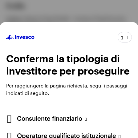
Profilo
Carica:
Head of Asia Pacific – Invesco Fixed Income
Nel gruppo da:
5 anni
Esperienza:
21 anni
IT
Sede:
Hong Kong
Team:
Invesco Fixed Income
Conferma la tipologia di
investitore per proseguire
Per raggiungere la pagina richiesta, segui i passaggi
indicati di seguito.
Consulente finanziario
Operatore qualificato istituzionale
Opens
Termini e condizioni di utilizzo del sito