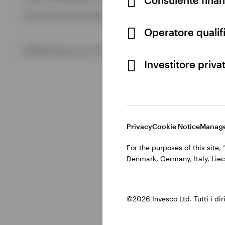
Visualizza tutto
Cod. Fisc/P.IVA e iscrizione al Registro Imprese di Milano 
Visualizza tutto
Operatore qualifi
©2026 Invesco Ltd. Tutti i diritti riservati.
Investitore priva
Privacy
Cookie Notice
Manage
For the purposes of this site
Denmark, Germany, Italy, Liec
©2026 Invesco Ltd. Tutti i dirit