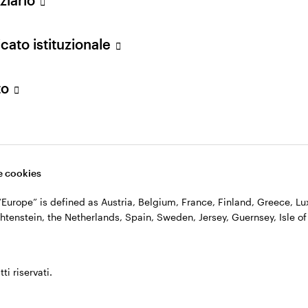
n. 11060390967 – REA n. 2576342.
cato istituzionale
to
 cookies
, “Europe” is defined as Austria, Belgium, France, Finland, Greece, 
htenstein, the Netherlands, Spain, Sweden, Jersey, Guernsey, Isle of
ti riservati.