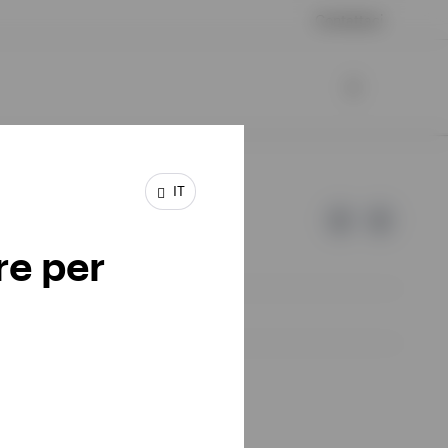
Contattaci
IT
re per
d Invesco.