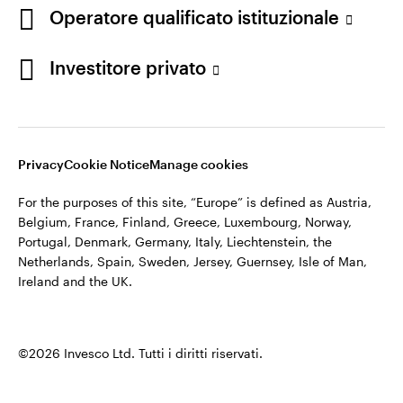
appartiene ad Invesco.
Operatore qualificato istituzionale
Italia
Invesco Management S.A., Succursale Italia, Via Bocchetto 6,
Contattaci
Investitore privato
20123 Milan, Italy.
Cod. Fisc/P.IVA e iscrizione al Registro Imprese di Milano n.
11060390967 – REA n. 2576342.
Privacy
Cookie Notice
Manage cookies
©2026 Invesco Ltd. Tutti i diritti riservati.
For the purposes of this site, “Europe” is defined as Austria,
Belgium, France, Finland, Greece, Luxembourg, Norway,
Portugal, Denmark, Germany, Italy, Liechtenstein, the
Netherlands, Spain, Sweden, Jersey, Guernsey, Isle of Man,
Ireland and the UK.
©2026 Invesco Ltd. Tutti i diritti riservati.