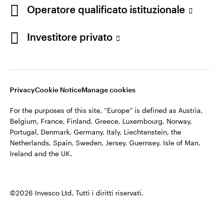
appartiene ad Invesco.
Operatore qualificato istituzionale
Italia
Invesco Management S.A., Succursale Italia, Via Bocchetto 6,
Contattaci
Investitore privato
20123 Milan, Italy.
Cod. Fisc/P.IVA e iscrizione al Registro Imprese di Milano n.
11060390967 – REA n. 2576342.
Privacy
Cookie Notice
Manage cookies
©2026 Invesco Ltd. Tutti i diritti riservati.
For the purposes of this site, “Europe” is defined as Austria,
Belgium, France, Finland, Greece, Luxembourg, Norway,
Portugal, Denmark, Germany, Italy, Liechtenstein, the
Netherlands, Spain, Sweden, Jersey, Guernsey, Isle of Man,
Ireland and the UK.
©2026 Invesco Ltd. Tutti i diritti riservati.