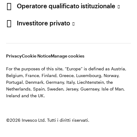
appartiene ad Invesco.
Operatore qualificato istituzionale
Italia
Invesco Management S.A., Succursale Italia, Via Bocchetto 6,
Contattaci
Investitore privato
20123 Milan, Italy.
Cod. Fisc/P.IVA e iscrizione al Registro Imprese di Milano n.
11060390967 – REA n. 2576342.
Privacy
Cookie Notice
Manage cookies
©2026 Invesco Ltd. Tutti i diritti riservati.
For the purposes of this site, “Europe” is defined as Austria,
Belgium, France, Finland, Greece, Luxembourg, Norway,
Portugal, Denmark, Germany, Italy, Liechtenstein, the
Netherlands, Spain, Sweden, Jersey, Guernsey, Isle of Man,
Ireland and the UK.
©2026 Invesco Ltd. Tutti i diritti riservati.