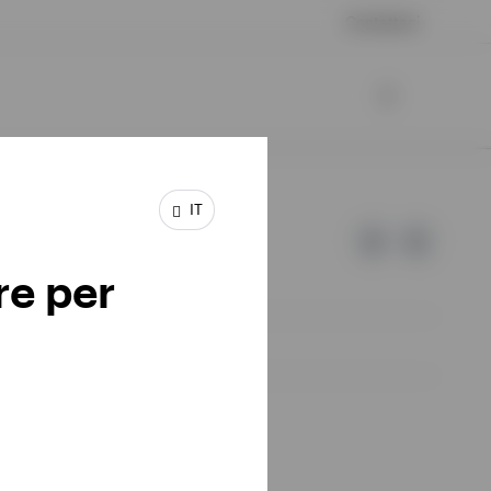
Contattaci
IT
re per
d Invesco.