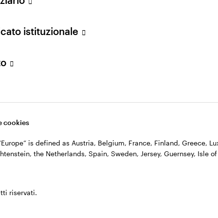
n. 11060390967 – REA n. 2576342.
cato istituzionale
to
 cookies
, “Europe” is defined as Austria, Belgium, France, Finland, Greece, 
htenstein, the Netherlands, Spain, Sweden, Jersey, Guernsey, Isle of
ti riservati.