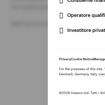
Visualizza tutto
Cod. Fisc/P.IVA e iscrizione al Registro Imprese di Milano 
Visualizza tutto
Operatore qualifi
©2026 Invesco Ltd. Tutti i diritti riservati.
Investitore priva
Privacy
Cookie Notice
Manage
For the purposes of this site
Denmark, Germany, Italy, Liec
©2026 Invesco Ltd. Tutti i dirit