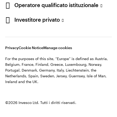
appartiene ad Invesco.
Operatore qualificato istituzionale
Italia
Invesco Management S.A., Succursale Italia, Via Bocchetto 6,
Contattaci
Investitore privato
20123 Milan, Italy.
Cod. Fisc/P.IVA e iscrizione al Registro Imprese di Milano n.
11060390967 – REA n. 2576342.
Privacy
Cookie Notice
Manage cookies
©2026 Invesco Ltd. Tutti i diritti riservati.
For the purposes of this site, “Europe” is defined as Austria,
Belgium, France, Finland, Greece, Luxembourg, Norway,
Portugal, Denmark, Germany, Italy, Liechtenstein, the
Netherlands, Spain, Sweden, Jersey, Guernsey, Isle of Man,
Ireland and the UK.
©2026 Invesco Ltd. Tutti i diritti riservati.