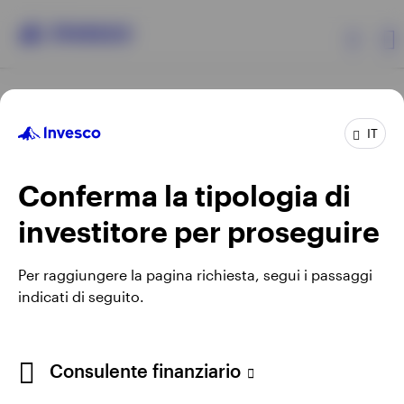
Prodotti
IT
Approfondimenti
Conferma la tipologia di
investitore per proseguire
Risorse
Opens
Termini e condizioni di utilizzo del sito
Per raggiungere la pagina richiesta, segui i passaggi
Opens
in
Opens
Informativa sulla privacy online
Avviso sui cookie
Informazioni su Invesco
indicati di seguito.
in
a
in
Lavora con noi
Manage cookies
a
new
a
new
tab
new
tab
tab
Consulente finanziario
Utilizzando un link esterno si accetta di uscire dal sito
Invesco. Di conseguenza qualunque opinione espressa non