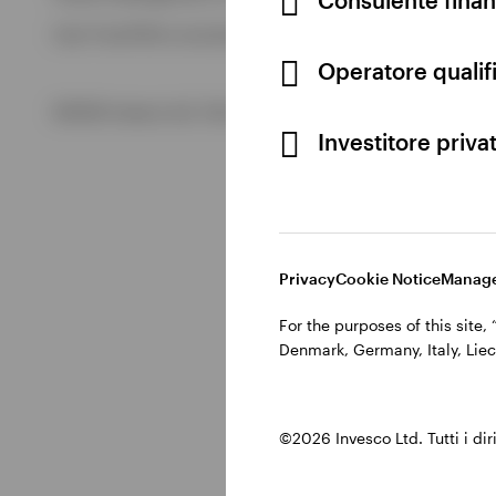
Visualizza tutto
Cod. Fisc/P.IVA e iscrizione al Registro Imprese di Milano 
Visualizza tutto
Operatore qualifi
©2026 Invesco Ltd. Tutti i diritti riservati.
Investitore priva
Privacy
Cookie Notice
Manage
For the purposes of this site
Denmark, Germany, Italy, Liec
©2026 Invesco Ltd. Tutti i dirit