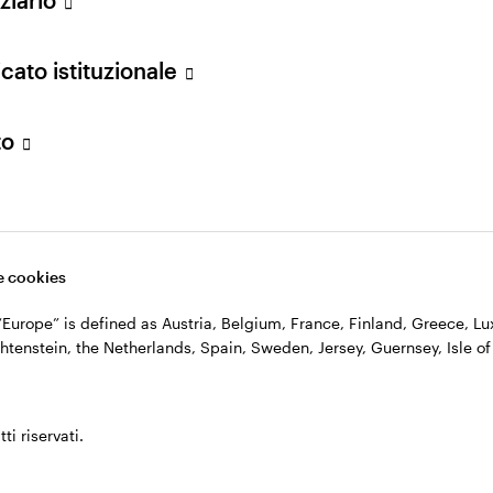
n. 11060390967 – REA n. 2576342.
cato istituzionale
to
 cookies
, “Europe” is defined as Austria, Belgium, France, Finland, Greece, 
htenstein, the Netherlands, Spain, Sweden, Jersey, Guernsey, Isle of
ti riservati.