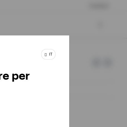
Contattaci
IT
re per
d Invesco.