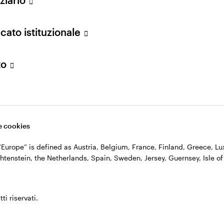
n. 11060390967 – REA n. 2576342.
cato istituzionale
to
 cookies
, “Europe” is defined as Austria, Belgium, France, Finland, Greece, 
htenstein, the Netherlands, Spain, Sweden, Jersey, Guernsey, Isle of
ti riservati.