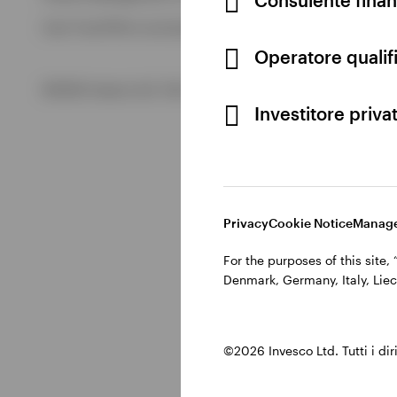
Visualizza tutto
Cod. Fisc/P.IVA e iscrizione al Registro Imprese di Milano 
Visualizza tutto
Operatore qualifi
©2026 Invesco Ltd. Tutti i diritti riservati.
Investitore priva
Privacy
Cookie Notice
Manage
For the purposes of this site
Denmark, Germany, Italy, Liec
©2026 Invesco Ltd. Tutti i dirit