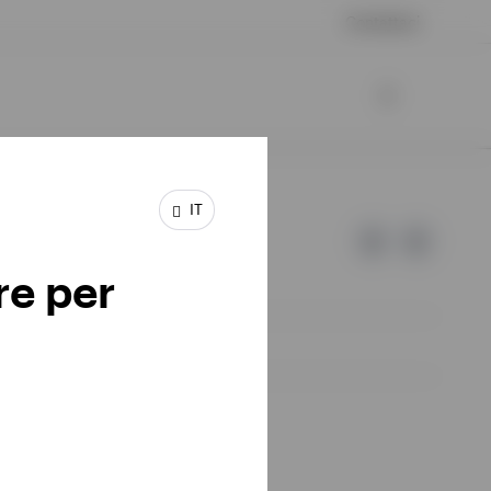
Contattaci
IT
re per
d Invesco.