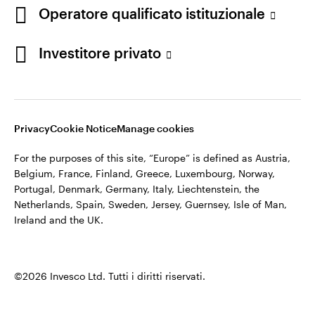
appartiene ad Invesco.
Operatore qualificato istituzionale
Italia
Invesco Management S.A., Succursale Italia, Via Bocchetto 6,
Contattaci
Investitore privato
20123 Milan, Italy.
Cod. Fisc/P.IVA e iscrizione al Registro Imprese di Milano n.
11060390967 – REA n. 2576342.
Privacy
Cookie Notice
Manage cookies
©2026 Invesco Ltd. Tutti i diritti riservati.
For the purposes of this site, “Europe” is defined as Austria,
Belgium, France, Finland, Greece, Luxembourg, Norway,
Portugal, Denmark, Germany, Italy, Liechtenstein, the
Netherlands, Spain, Sweden, Jersey, Guernsey, Isle of Man,
Ireland and the UK.
©2026 Invesco Ltd. Tutti i diritti riservati.