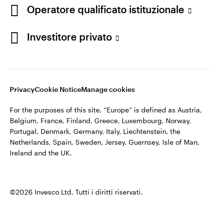
appartiene ad Invesco.
Operatore qualificato istituzionale
Italia
Invesco Management S.A., Succursale Italia, Via Bocchetto 6,
Contattaci
Investitore privato
20123 Milan, Italy.
Cod. Fisc/P.IVA e iscrizione al Registro Imprese di Milano n.
11060390967 – REA n. 2576342.
Privacy
Cookie Notice
Manage cookies
©2026 Invesco Ltd. Tutti i diritti riservati.
For the purposes of this site, “Europe” is defined as Austria,
Belgium, France, Finland, Greece, Luxembourg, Norway,
Portugal, Denmark, Germany, Italy, Liechtenstein, the
Netherlands, Spain, Sweden, Jersey, Guernsey, Isle of Man,
Ireland and the UK.
©2026 Invesco Ltd. Tutti i diritti riservati.