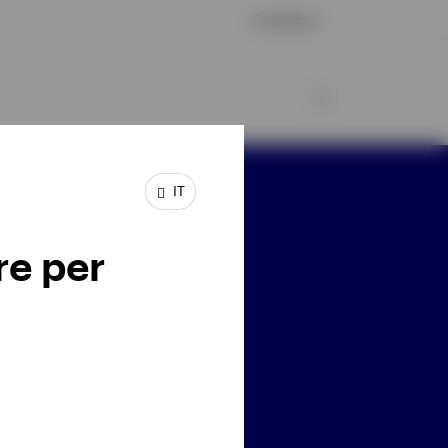
Contattaci
IT
sta connesso
re per