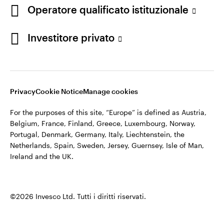
appartiene ad Invesco.
Operatore qualificato istituzionale
Italia
Invesco Management S.A., Succursale Italia, Via Bocchetto 6,
Contattaci
Investitore privato
20123 Milan, Italy.
Cod. Fisc/P.IVA e iscrizione al Registro Imprese di Milano n.
11060390967 – REA n. 2576342.
Privacy
Cookie Notice
Manage cookies
©2026 Invesco Ltd. Tutti i diritti riservati.
For the purposes of this site, “Europe” is defined as Austria,
Belgium, France, Finland, Greece, Luxembourg, Norway,
Portugal, Denmark, Germany, Italy, Liechtenstein, the
Netherlands, Spain, Sweden, Jersey, Guernsey, Isle of Man,
Ireland and the UK.
©2026 Invesco Ltd. Tutti i diritti riservati.