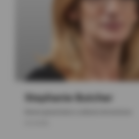
Stephanie Butcher
Director general sénior y codirector de inversiones
MA (CANTAB)