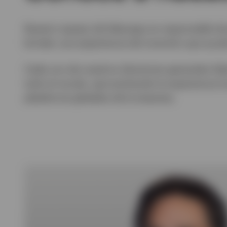
Nuestro equipo de liderazgo es responsable de
brindar una experiencia de inversión que ayud
Cada uno de nuestros directores generales lide
todo el mundo, aprovechando la experiencia lo
plataforma globales de la empresa.