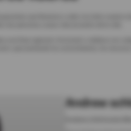
 garantizar que llevemos a cabo con éxito nuestra mi
e a las personas a sacar más provecho de la vida.
ra una línea regional o funcional y colabora con col
cal y aprovechando los conocimientos, los recursos 
Andrew sch
Presidente y Chief Executive Offi