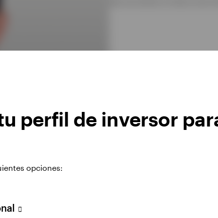
MBA & BS DEGREE IN FINANCE AND IN
u perfil de inversor par
uientes opciones:
onal