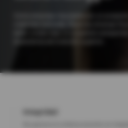
Ver todo
Como empresa impulsada por un propósit
creencias comunes. Nuestras diversas filos
están unidas bajo un propósito compartid
experiencia de inversión superior.
Integridad
Nos ganamos la confianza actuando con integri