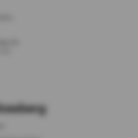
sión:
egas de
y la
lossberg
cer