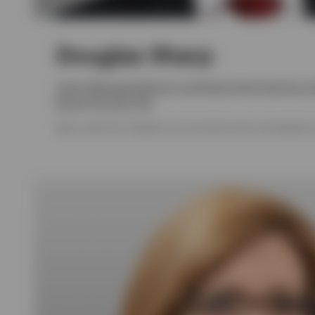
Douglas Sharp
Senior Managing Director and Head of the Americas a
Board of Invesco UK
MBA, A MASTER’S DEGREE IN ACCOUNTING AND A BA DEGREE 