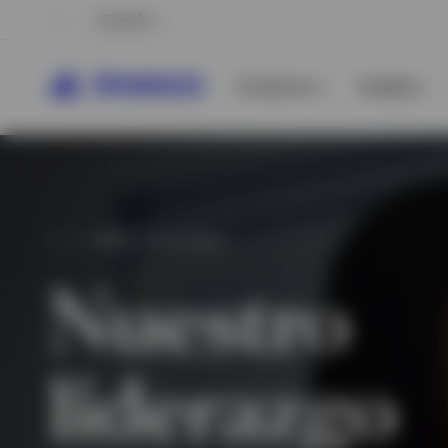
España
Productos
Análisis
SOBRE NOSOTROS
Nuestro
Ver todo
liderazgo
Ver todo
Ver todo