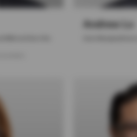
Andrew Lo
nd EMEA and Chair of the
Senior Managing Director 
IN ECONOMICS.