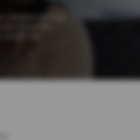
o, compartimos varias
ofías de inversión
o: brindar una
dad.