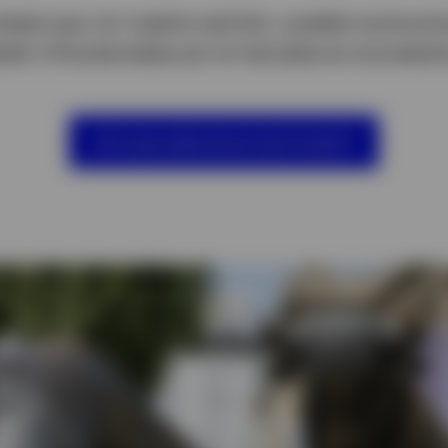
presas que, en nuestra opinión, pueden evolucio
stán infravaloradas por el mercado en el present
¿Por qué seleccionar este fondo?