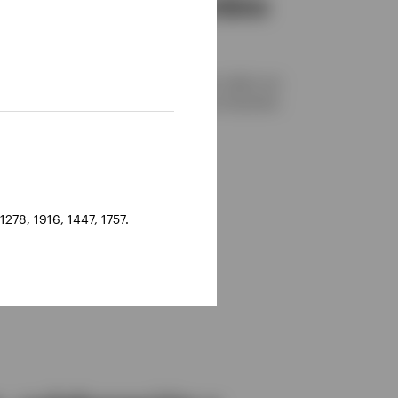
 voluntad de cambio
, es crucial identificar correctamente cuáles son
amentales positivos en el caso de las empresas
dad de que estos se materialicen.
278, 1916, 1447, 1757.