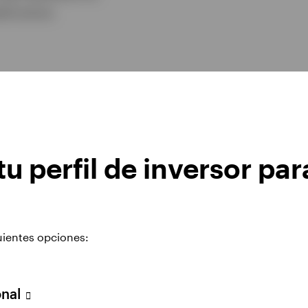
structura.
u perfil de inversor par
ccionar este fond
uientes opciones:
onal