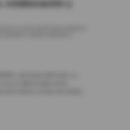
, colaboración y
resas es un factor esencial para entender el
o siguiendo un enfoque colaborativo y
KIIDs y las fichas del fondo. La
 no en un determinado activo
 de la divisa y el tipo de cambio.