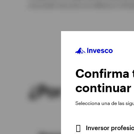
anunciado hace poco en defensa e infrae
Confirma t
continuar
¿Por qué sele
Selecciona una de las sig
Inversor profesi