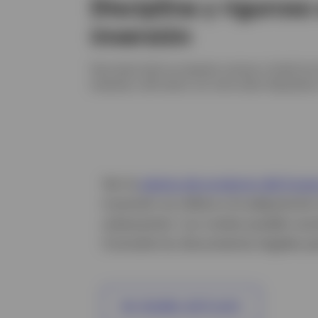
Disciplina y riguroso
inversión
Para tener éxito se requiere conocer a fondo lo
empresa y del sector, así como estar dispuestos a
Ver la
página de producto del Inve
inversión se refiere a la adquisici
subyacente. Los costes pueden aumen
Consulta los documentos legales pa
Ver detalles del fondo