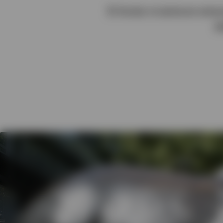
El fondo invierte en em
Ver todo
e