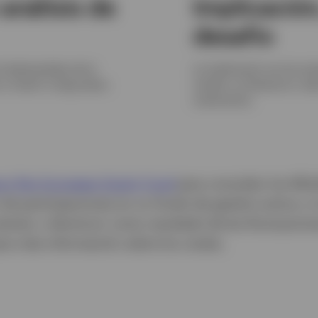
 análisis de
Implicación
desafío
s fundamentales de la
La implicación con las emp
 invertir a largo plazo.
cambio. La llevamos a cab
constructivo.
sco Pan European Equity Fund
para consultar los KIDs/
ón de participaciones en un fondo de gestión activa y
tar o disminuir como resultado de las fluctuaciones
ra más información sobre los costes.