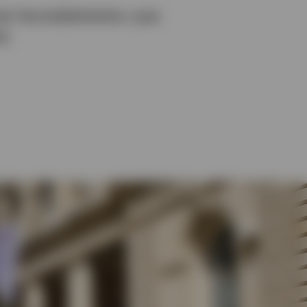
nar favorablemente y que
e.