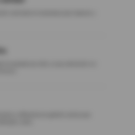
rsión centrado en empresas que mejoran y
ha
 ha pasado por alto y cuya valoración no
l futuro.
nativo y diferente en gestión activa que
ificada y valor.