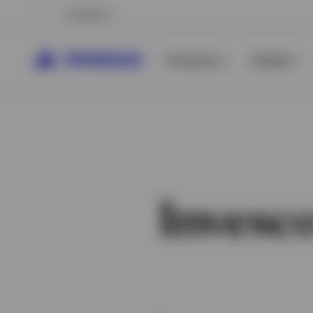
España
Productos
Análisis
Invesc
Ver todo
Ver todo
Ver todo