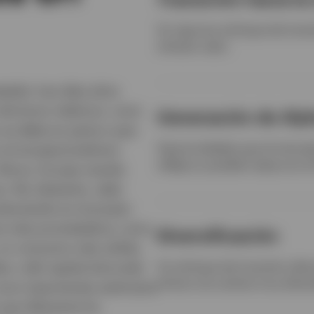
Un riguroso enfoque de inve
ofrecen valor.
tedor tras diez años
términos relativos, unos
Generación de Alp
 se debe en parte a que
Oportunidades que el mercado
i el excepcionalismo
refleja su posible mejora en e
Ahora, Europa resulta
s. No obstante, cabe
oduciendo en el propio
va más prometedora: unos
Diversificación
a; un consumo más sólido,
es y del capital ahorrado
Un enfoque de inversión alter
ofrece una cartera muy divers
 unos importantes estímulos
s que Alemania ha