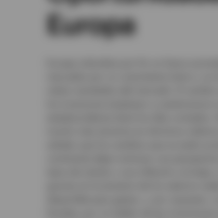
Europa
Europa vislumbra por fin un futuro prome
marcados por un crecimiento lento y, en 
malos resultados del mercado. El cambio
los inversores empiezan a cuestionarse s
estadounidense tiene los días contados. 
mucho más atractiva en términos relativo
señalar que los cambios que se están pr
continente dejan entrever una perspecti
tipos de interés y una inflación a la baj
gracias al incremento de los salarios real
disponible para gastar, y, por supuesto,
fiscales; por no hablar de las inversione