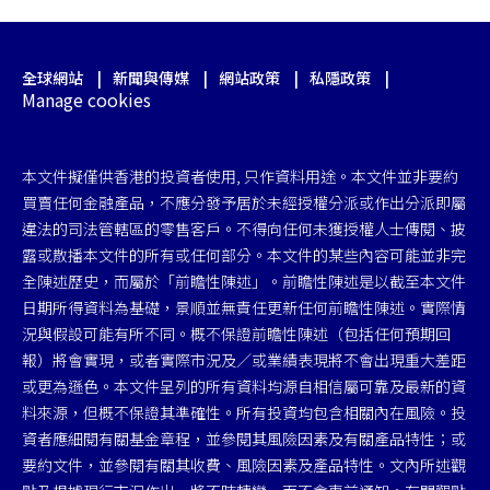
全球網站
新聞與傳媒
網站政策
私隱政策
Manage cookies
本文件擬僅供香港的投資者使用, 只作資料用途。本文件並非要約
買賣任何金融產品，不應分發予居於未經授權分派或作出分派即屬
違法的司法管轄區的零售客戶。不得向任何未獲授權人士傳閱、披
露或散播本文件的所有或任何部分。本文件的某些內容可能並非完
全陳述歷史，而屬於「前瞻性陳述」。前瞻性陳述是以截至本文件
日期所得資料為基礎，景順並無責任更新任何前瞻性陳述。實際情
況與假設可能有所不同。概不保證前瞻性陳述（包括任何預期回
報）將會實現，或者實際市況及／或業績表現將不會出現重大差距
或更為遜色。本文件呈列的所有資料均源自相信屬可靠及最新的資
料來源，但概不保證其準確性。所有投資均包含相關內在風險。投
資者應細閱有關基金章程，並參閱其風險因素及有關產品特性；或
要約文件，並參閱有關其收費、風險因素及產品特性。文內所述觀