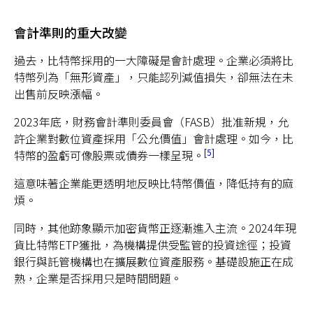
會計準則的重大改變
過去，比特幣採用的一大障礙是會計處理。企業必須將比
特幣列為「無形資產」，只能認列減值損失，卻無法在未
出售前反映漲幅。
2023年底，財務會計準則委員會（FASB）批准新規，允
許企業對數位資產採用「公允價值」會計處理。如今，比
5
特幣的盈虧可像股票或債券一樣呈現。
這意味著企業能更透明地反映比特幣價值，降低持有的麻
煩。
同時，其他跡象顯示加密貨幣正逐漸進入主流。2024年現
貨比特幣ETP獲批，為機構提供受監管的投資途徑；投資
銀行與託管機構也在擴展數位資產服務。基礎設施正在成
熟，企業是否採用只是時間問題。