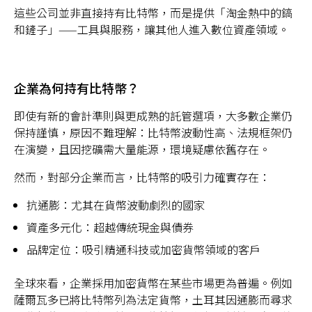
這些公司並非直接持有比特幣，而是提供「淘金熱中的鎬
和鏟子」——工具與服務，讓其他人進入數位資產領域。
企業為何持有比特幣？
即使有新的會計準則與更成熟的託管選項，大多數企業仍
保持謹慎，原因不難理解：比特幣波動性高、法規框架仍
在演變，且因挖礦需大量能源，環境疑慮依舊存在。
然而，對部分企業而言，比特幣的吸引力確實存在：
抗通膨：尤其在貨幣波動劇烈的國家
資產多元化：超越傳統現金與債券
品牌定位：吸引精通科技或加密貨幣領域的客戶
全球來看，企業採用加密貨幣在某些市場更為普遍。例如
薩爾瓦多已將比特幣列為法定貨幣，土耳其因通膨而尋求