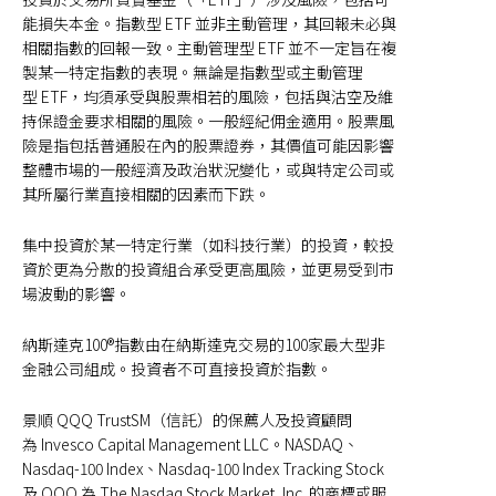
能損失本金。指數型 ETF 並非主動管理，其回報未必與
相關指數的回報一致。主動管理型 ETF 並不一定旨在複
製某一特定指數的表現。無論是指數型或主動管理
型 ETF，均須承受與股票相若的風險，包括與沽空及維
持保證金要求相關的風險。一般經紀佣金適用。股票風
險是指包括普通股在內的股票證券，其價值可能因影響
整體市場的一般經濟及政治狀況變化，或與特定公司或
其所屬行業直接相關的因素而下跌。
集中投資於某一特定行業（如科技行業）的投資，較投
資於更為分散的投資組合承受更高風險，並更易受到市
場波動的影響。
納斯達克100®指數由在納斯達克交易的100家最大型非
金融公司組成。投資者不可直接投資於指數。
景順 QQQ TrustSM（信託）的保薦人及投資顧問
為 Invesco Capital Management LLC。NASDAQ、
Nasdaq-100 Index、Nasdaq-100 Index Tracking Stock
及 QQQ 為 The Nasdaq Stock Market, Inc. 的商標或服