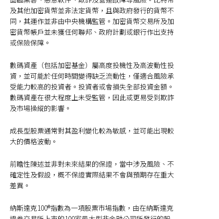
及其他加密貨幣並非法定貨幣，且與政府發行的貨幣不
同，其運作並非由中央機構監管。加密貨幣交易所及加
密貨幣帳戶並未獲任何聯邦、政府計劃或銀行作出支持
或保險保障。
數碼資產（包括加密基金）屬高度投機性及高波動性投
資，並可能於任何時間變得缺乏流動性，僅適合風險承
受能力較高的投資者。投資者或會損失全部投資金額。
數碼資產在很大程度上未受監管，因此或更易受到欺詐
及市場操縱的影響。
成長型股票通常對其盈利變化較為敏感，並可能出現較
大的價格波動。
前瞻性陳述並非對未來結果的保證，當中涉及風險、不
確定性及假設，概不保證實際結果不會與預期存在重大
差異。
納斯達克100®指數為一項股票市場指數，由在納斯達克
證券交易所上市的100家最大型非金融公司所發行的股