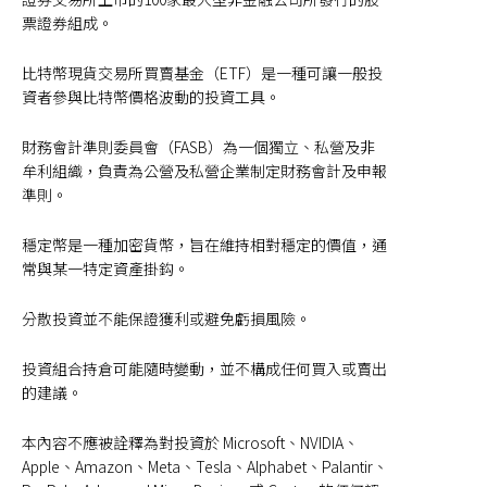
票證券組成。
比特幣現貨交易所買賣基金（ETF）是一種可讓一般投
資者參與比特幣價格波動的投資工具。
財務會計準則委員會（FASB）為一個獨立、私營及非
牟利組織，負責為公營及私營企業制定財務會計及申報
準則。
穩定幣是一種加密貨幣，旨在維持相對穩定的價值，通
常與某一特定資產掛鈎。
分散投資並不能保證獲利或避免虧損風險。
投資組合持倉可能隨時變動，並不構成任何買入或賣出
的建議。
本內容不應被詮釋為對投資於 Microsoft、NVIDIA、
Apple、Amazon、Meta、Tesla、Alphabet、Palantir、