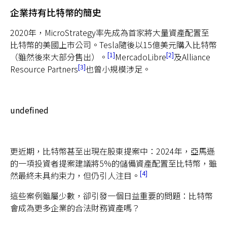
企業持有比特幣的簡史
2020年，MicroStrategy率先成為首家將大量資產配置至
比特幣的美國上市公司。Tesla隨後以15億美元購入比特幣
1
2
（雖然後來大部分售出）。
MercadoLibre
及Alliance
3
Resource Partners
也曾小規模涉足。
undefined
更近期，比特幣甚至出現在股東提案中：2024年，亞馬遜
的一項投資者提案建議將5%的儲備資產配置至比特幣，雖
4
然最終未具約束力，但仍引人注目。
這些案例雖屬少數，卻引發一個日益重要的問題：比特幣
會成為更多企業的合法財務資產嗎？