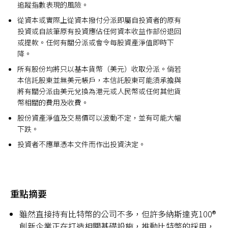
追蹤指數表現的風險。
從資本或實際上從資本撥付分派即屬自投資者的原有
投資或自該筆原有投資應佔任何資本收益作部份退回
或提款。任何有關分派或會令每股資產淨值即時下
降。
所有股份均將只以基本貨幣（美元）收取分派。倘若
本信託股東並無美元帳戶，本信託股東可能須承擔與
將有關分派由美元兌換為港元或人民幣或任何其他貨
幣相關的費用及收費。
股份資產淨值及交易價可以波動不定，並有可能大幅
下跌。
投資者不應單憑本文件而作出投資決定。
重點摘要
雖然直接持有比特幣的公司不多，但許多納斯達克100®
創新企業正在打造相關基礎設施，推動比特幣的採用，