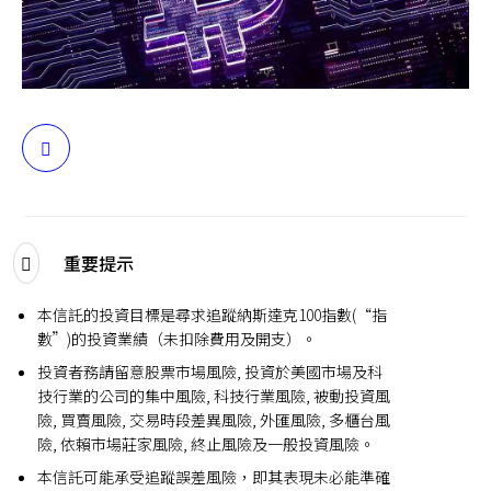
English
聯絡我們
登入
分
享
重要提示
本信託的投資目標是尋求追蹤納斯達克100指數(“指
數”)的投資業績（未扣除費用及開支）。
投資者務請留意股票市場風險, 投資於美國市場及科
技行業的公司的集中風險, 科技行業風險, 被動投資風
險, 買賣風險, 交易時段差異風險, 外匯風險, 多櫃台風
險, 依賴市場莊家風險, 終止風險及一般投資風險。
本信託可能承受追蹤誤差風險，即其表現未必能準確