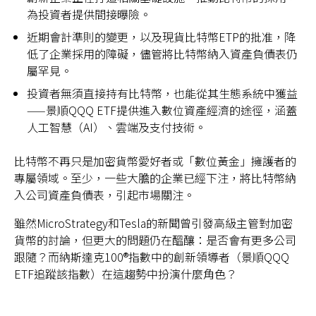
為投資者提供間接曝險。
近期會計準則的變更，以及現貨比特幣ETP的批准，降
低了企業採用的障礙，儘管將比特幣納入資產負債表仍
屬罕見。
投資者無須直接持有比特幣，也能從其生態系統中獲益
——景順QQQ ETF提供進入數位資產經濟的途徑，涵蓋
人工智慧（AI）、雲端及支付技術。
比特幣不再只是加密貨幣愛好者或「數位黃金」擁護者的
專屬領域。至少，一些大膽的企業已經下注，將比特幣納
入公司資產負債表，引起市場關注。
雖然MicroStrategy和Tesla的新聞曾引發高級主管對加密
貨幣的討論，但更大的問題仍在醞釀：是否會有更多公司
跟隨？而納斯達克100®指數中的創新領導者（景順QQQ
ETF追蹤該指數）在這趨勢中扮演什麼角色？