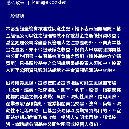
Manage cookies
隱私政策
一般警語
本基金經金管會核准或同意生效，惟不表示絕無風險。基
金經理公司以往之經理績效不保證基金之最低投資收益；
基金經理公司除盡善良管理人之注意義務外，不負責本基
金之盈虧，亦不保證最低之收益，投資人申購前應詳閱基
金公開說明書。有關基金應負擔之費用（境外基金含分銷
費用）已揭露於基金之公開說明書或投資人須知中，投資
人可至公開資訊觀測站或境外基金資訊觀測站中查詢。
投資附帶風險，投資標的及投資地區可能之風險如市場
（政治、經濟、社會變動、匯率、利率、股價、指數或其
他標的資產之價格波動）風險、流動性風險、信用風險、
產業景氣循環變動、證券相關商品交易、法令、貨幣、流
動性不足等風險。且基金交易係以長期投資為目的，不宜
期待於短期內獲取高收益，投資人宜明辨風險，謹慎投
資。詳情請參閱基金公開說明書或投資人須知。