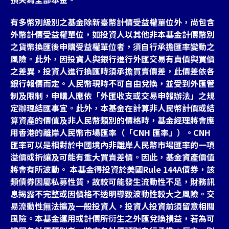
有多幣別級別之基金除新臺幣計價受益權單位外，尚包含
外幣計價受益權單位，如投資人以其他非本基金計價幣別
之貨幣換匯後申購受益權單位者，須自行承擔匯率變動之
風險。此外，因投資人與銀行進行外匯交易有賣價與買價
之差異，投資人進行換匯時須承擔買賣價差，此價差依各
銀行報價而定。人民幣現時不可自由兌換，並受到外匯管
制及限制，申購人應依「外匯收支或交易申報辦法」之規
定辦理結匯事宜。此外，本基金在計算非人民幣計價或結
算資產的價值及非人民幣類別的價格時，基金經理將會應
用香港的離岸人民幣市場匯率（「CNH 匯率」）。CNH
匯率可以是相對於中國境內非離岸人民幣市場匯率的一項
溢價或折讓及可能有重大買賣差價。因此，基金資產價值
將會有所波動。 本基金得投資於美國Rule 144A債券，該
類債券因屬私募性質，故較可能發生流動性不足，財務訊
息揭露不完整或因價格不透明導致波動性較大之風險。交
易流動性無法擴及一般投資人，投資人投資前須留意相關
風險。本基金運用或計價所衍生之外匯兌換損益，若為可