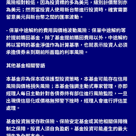
風險相對較低，因為投資標的多為美元，級別計價幣別亦
為美元；然而當投資人使用新台幣進行投資時，確實需要
留意美元與新台幣之間的匯率波動。
- 保單中途解約的費用與價格波動風險：保單中途解約等
於提前贖回基金，除了基金提前贖回費用以外，中途解約
將以當時的基金淨值作為計算基準，也就表示投資人必須
承擔債券未到期前所面臨的利率風險。
其他基金相關警語
本基金非為保本或保護型投資策略，本基金可能存在信用
風險與價格損失風險；本基金強調主動式專家管理，亦即
經理人每日主動針對各債券持有部位進行風險監控，一旦
出現債信惡化或價格無預警下挫時，經理人會進行評估並
處理。
基金投資無受存款保險、保險安定基金或其他相關保障機
制之保障，投資人須自負盈虧。基金投資可能產生的最大
損失為全部本金。