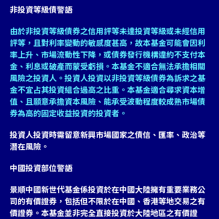
非投資等級債警語
由於非投資等級債券之信用評等未達投資等級或未經信用
評等，且對利率變動的敏感度甚高，故本基金可能會因利
率上升、市場流動性下降，或債券發行機構違約不支付本
金、利息或破產而蒙受虧損。本基金不適合無法承擔相關
風險之投資人。投資人投資以非投資等級債券為訴求之基
金不宜占其投資組合過高之比重。本基金適合尋求資本增
值、且願意承擔資本風險、能承受波動程度較成熟市場債
券為高的固定收益投資的投資者。
投資人投資時需留意新興市場國家之債信、匯率、政治等
潛在風險。
中國投資部位警語
景順中國新世代基金係投資於在中國大陸擁有重要業務公
司的有價證券，包括但不限於在中國、香港等地交易之有
價證券。本基金並非完全直接投資於大陸地區之有價證