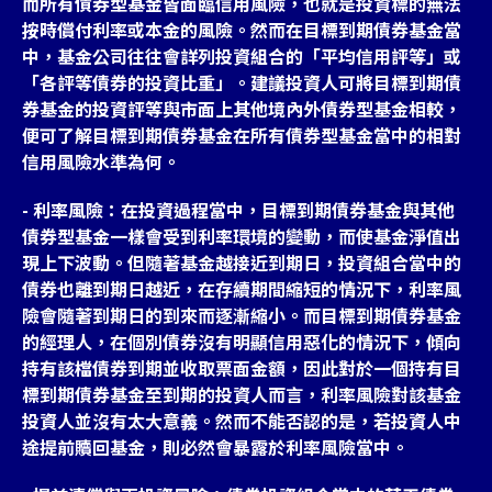
而所有債券型基金皆面臨信用風險，也就是投資標的無法
按時償付利率或本金的風險。然而在目標到期債券基金當
中，基金公司往往會詳列投資組合的「平均信用評等」或
「各評等債券的投資比重」。建議投資人可將目標到期債
券基金的投資評等與市面上其他境內外債券型基金相較，
便可了解目標到期債券基金在所有債券型基金當中的相對
信用風險水準為何。
- 利率風險：在投資過程當中，目標到期債券基金與其他
債券型基金一樣會受到利率環境的變動，而使基金淨值出
現上下波動。但隨著基金越接近到期日，投資組合當中的
債券也離到期日越近，在存續期間縮短的情況下，利率風
險會隨著到期日的到來而逐漸縮小。而目標到期債券基金
的經理人，在個別債券沒有明顯信用惡化的情況下，傾向
持有該檔債券到期並收取票面金額，因此對於一個持有目
標到期債券基金至到期的投資人而言，利率風險對該基金
投資人並沒有太大意義。然而不能否認的是，若投資人中
途提前贖回基金，則必然會暴露於利率風險當中。