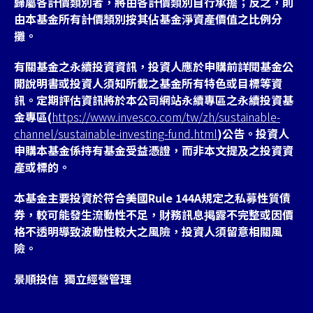
歸屬各計價類別者，將由各計價類別自行承擔；反之，則
由本基金所有計價類別按其佔基金淨資產價值之比例分
攤。
有關基金之永續投資資訊，投資人應於申購前詳閱基金公
開說明書或投資人須知所載之基金所有特色或目標等資
訊。定期評估資訊將於本公司網站永續專區之永續投資基
金專區(
https://www.invesco.com/tw/zh/sustainable-
channel/sustainable-investing-fund.html
)公告。投資人
申購本基金係持有基金受益憑證，而非本文提及之投資資
產或標的。
本基金主要投資於符合美國Rule 144A規定之私募性質債
券，較可能發生流動性不足，財務訊息掲露不完整或因價
格不透明導致波動性較大之風險，投資人須留意相關風
險。
景順投信 獨立經營管理