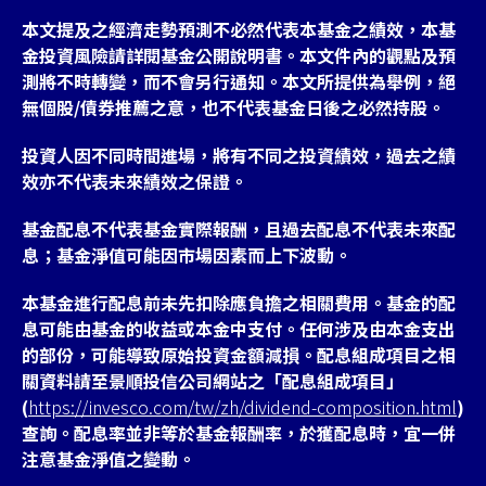
本文提及之經濟走勢預測不必然代表本基金之績效，本基
金投資風險請詳閱基金公開說明書。本文件內的觀點及預
測將不時轉變，而不會另行通知。本文所提供為舉例，絕
無個股/債券推薦之意，也不代表基金日後之必然持股。
投資人因不同時間進場，將有不同之投資績效，過去之績
效亦不代表未來績效之保證。
基金配息不代表基金實際報酬，且過去配息不代表未來配
息；基金淨值可能因市場因素而上下波動。
本基金進行配息前未先扣除應負擔之相關費用。基金的配
息可能由基金的收益或本金中支付。任何涉及由本金支出
的部份，可能導致原始投資金額減損。配息組成項目之相
關資料請至景順投信公司網站之「配息組成項目」
(
https://invesco.com/tw/zh/dividend-composition.html
)
查詢。配息率並非等於基金報酬率，於獲配息時，宜一併
注意基金淨值之變動。