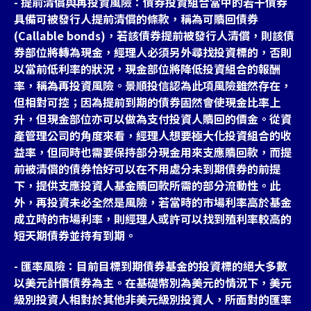
- 提前清償與再投資風險：債券投資組合當中的若干債券
具備可被發行人提前清償的條款，稱為可贖回債券
(Callable bonds)，若該債券提前被發行人清償，則該債
券部位將轉為現金，經理人必須另外尋找投資標的，否則
以當前低利率的狀況，現金部位將降低投資組合的報酬
率，稱為再投資風險。景順投信認為此項風險雖然存在，
但相對可控；因為提前到期的債券固然會使現金比率上
升，但現金部位亦可以做為支付投資人贖回的價金。從資
產管理公司的角度來看，經理人想要極大化投資組合的收
益率，但同時也需要保持部分現金用來支應贖回款，而提
前被清償的債券恰好可以在不用處分未到期債券的前提
下，提供支應投資人基金贖回款所需的部分流動性。此
外，再投資未必全然是風險，若當時的市場利率高於基金
成立時的市場利率，則經理人或許可以找到殖利率較高的
短天期債券並持有到期。
- 匯率風險：目前目標到期債券基金的投資標的絕大多數
以美元計價債券為主。在基礎幣別為美元的情況下，美元
級別投資人相對於其他非美元級別投資人，所面對的匯率