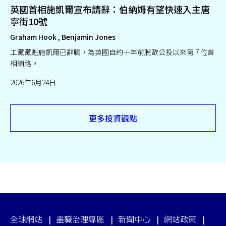
英國首相施凱爾宣布請辭：伯納姆有望快速入主唐
寧街10號
Graham Hook , Benjamin Jones
工黨黨魁施凱爾已辭職，為英國自約十年前脫歐公投以來第 7 位首
相鋪路。
2026年6月24日
更多投資觀點
全球網站
盡職治理專區
新聞中心
網站政策