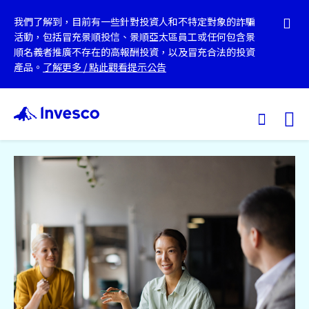
我們了解到，目前有一些針對投資人和不特定對象的詐騙
活動，包括冒充景順投信、景順亞太區員工或任何包含景
順名義者推廣不存在的高報酬投資，以及冒充合法的投資
產品。
了解更多
/
點此觀看提示公告
Ex
我們的基金
投資觀點
投資教育