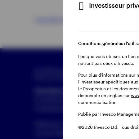
Investisseur pri
Consulter les documents d'avis aux act
Conditions générales d’utilisa
Lorsque vous utilisez un lien
ne sont pas ceux d'Invesco.
Conditions générales d’utilisation du site
Pour plus d'informations sur n
Gérer l
Note sur les cookies
Carrières
l'investisseur spécifiques au
le Prospectus et les document
Avertissement
: Tout investissement c
disponible en anglais sur
www
investisseurs peuvent ne pas récupérer 
commercialisation.
investissements initiaux.
Publié par Invesco Managemen
Publié par Invesco Management S.A. (
©2026 Invesco Ltd. Tous droit
Louise 143/4, 1050 Brussels, Belgium.