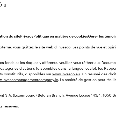
vé
ionnaires pour les produits Invesco.
tion du site
Privacy
Politique en matière de cookies
Gérer les témoi
 externe, vous quittez le site web d'Invesco. Les points de vue et op
Politique de confidentialité
Re
os fonds et les risques y afférents, veuillez vous référer aux Docum
es témoins
x catégories d'actions (disponibles dans la langue locale), les Rappo
s constitutifs, disponibles sur
www.invesco.eu
. Un résumé des droit
omporte des risques associés. Les
.invescomanagementcompany.ie
. La société de gestion peut résil
le montant total de leurs
t S.A. (Luxembourg) Belgian Branch, Avenue Louise 143/4, 1050 Br
Luxembourg) Belgian Branch, Avenue
s réservés.