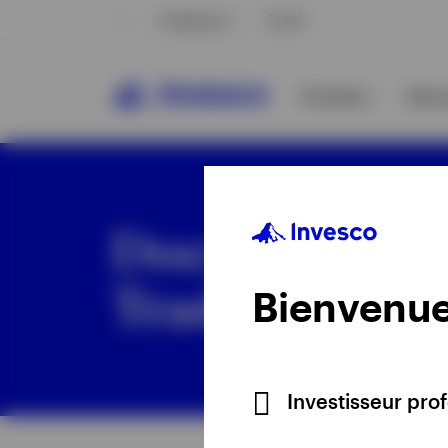
Belgique
Dutch
Produits
Reso
Documentatio
Traded Produc
Bienvenue
Tout voir
Tout voir
Investisseur pro