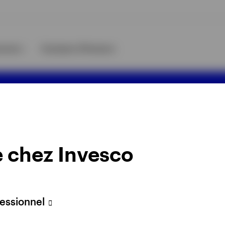
urces
A propos d’Invesco
n Legal sur les E
ts) Invesco
 chez Invesco
fessionnel