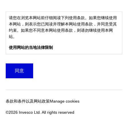
©2026 Invesco Ltd. All rights reserved
请您在浏览本网站前仔细阅读下列使用条款。如果您继续使用
本网站，则表示您已阅读并理解本网站使用条款，并同意受其
了解更多
约束。如果您不同意本网站使用条款，则请勿继续使用本网
站。
使用网站的当地法律限制
本网站所载信息或其参考信息可能未向任何当地政府机构(包括
中国政府机构)申请、审核或注册。如果本网站的信息发布或访
同意
问以及本网站所载信息受到当地法律法规禁止或限制，则本网
站不适合位于或居住于该司法管辖区的任何人士(无论因其国
籍、住所、居留地或其他原因)使用。您有责任了解和遵守任何
相关司法管辖区的所有适用法律法规。
在浏览本网站所载资料前，您有责任遵守其所属司法范围的一
条款和条件以及网站政策
Manage cookies
切适用法律及法规。
©2026 Invesco Ltd. All rights reserved
仅供参考