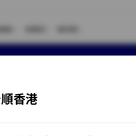
資觀點
投資教育
關於景順
Manage cookies
關
途。本文件並非要約買賣任何金融產品，不應
景順香港
司法管轄區的零售客戶。不得向任何未獲授
分。本文件的某些內容可能並非完全陳述歷
至本文件日期所得資料為基礎，景順並無責
所不同。概不保證前瞻性陳述（包括任何預
現將不會出現重大差距或更為遜色。本文件
來源，但概不保證其準確性。所有投資均包