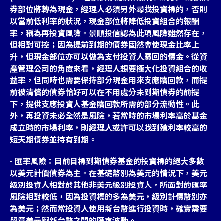
券部位將轉為現金，經理人必須另外尋找投資標的，否則
以當前低利率的狀況，現金部位將降低投資組合的報酬
率，稱為再投資風險。景順投信認為此項風險雖然存在，
但相對可控；因為提前到期的債券固然會使現金比率上
升，但現金部位亦可以做為支付投資人贖回的價金。從資
產管理公司的角度來看，經理人想要極大化投資組合的收
益率，但同時也需要保持部分現金用來支應贖回款，而提
前被清償的債券恰好可以在不用處分未到期債券的前提
下，提供支應投資人基金贖回款所需的部分流動性。此
外，再投資未必全然是風險，若當時的市場利率高於基金
成立時的市場利率，則經理人或許可以找到殖利率較高的
短天期債券並持有到期。
- 匯率風險：目前目標到期債券基金的投資標的絕大多數
以美元計價債券為主。在基礎幣別為美元的情況下，美元
級別投資人相對於其他非美元級別投資人，所面對的匯率
風險相對較低，因為投資標的多為美元，級別計價幣別亦
為美元；然而當投資人使用新台幣進行投資時，確實需要
留意美元與新台幣之間的匯率波動。