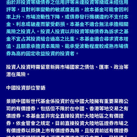
由於非投資等級債券之信用評等未達投資等級或未經信用
評等，且對利率變動的敏感度甚高，故本基金可能會因利
率上升、市場流動性下降，或債券發行機構違約不支付本
金、利息或破產而蒙受虧損。本基金不適合無法承擔相關
風險之投資人。投資人投資以非投資等級債券為訴求之基
金不宜占其投資組合過高之比重。本基金適合尋求資本增
值、且願意承擔資本風險、能承受波動程度較成熟市場債
券為高的固定收益投資的投資者。
投資人投資時需留意新興市場國家之債信、匯率、政治等
潛在風險。
中國投資部位警語
景順中國新世代基金係投資於在中國大陸擁有重要業務公
司的有價證券，包括但不限於在中國、香港等地交易之有
價證券。本基金並非完全直接投資於大陸地區之有價證
券，依金管會之規定，目前直接投資大陸地區證券市場之
有價證券以掛牌上市有價證券為限，且投資前述有價證券