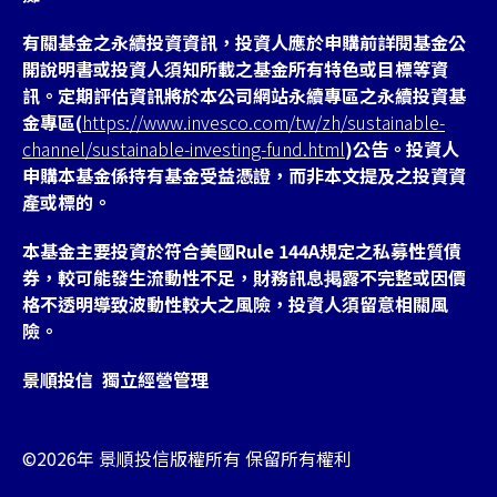
有關基金之永續投資資訊，投資人應於申購前詳閱基金公
開說明書或投資人須知所載之基金所有特色或目標等資
訊。定期評估資訊將於本公司網站永續專區之永續投資基
金專區(
https://www.invesco.com/tw/zh/sustainable-
channel/sustainable-investing-fund.html
)公告。投資人
申購本基金係持有基金受益憑證，而非本文提及之投資資
產或標的。
本基金主要投資於符合美國Rule 144A規定之私募性質債
券，較可能發生流動性不足，財務訊息掲露不完整或因價
格不透明導致波動性較大之風險，投資人須留意相關風
險。
景順投信 獨立經營管理
©2026年 景順投信版權所有 保留所有權利