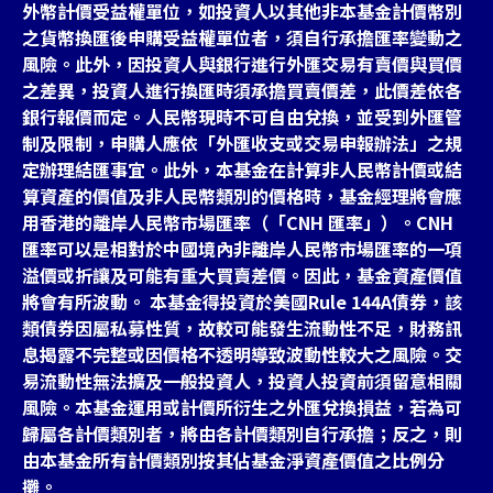
外幣計價受益權單位，如投資人以其他非本基金計價幣別
之貨幣換匯後申購受益權單位者，須自行承擔匯率變動之
風險。此外，因投資人與銀行進行外匯交易有賣價與買價
之差異，投資人進行換匯時須承擔買賣價差，此價差依各
銀行報價而定。人民幣現時不可自由兌換，並受到外匯管
制及限制，申購人應依「外匯收支或交易申報辦法」之規
定辦理結匯事宜。此外，本基金在計算非人民幣計價或結
算資產的價值及非人民幣類別的價格時，基金經理將會應
用香港的離岸人民幣市場匯率（「CNH 匯率」）。CNH
匯率可以是相對於中國境內非離岸人民幣市場匯率的一項
溢價或折讓及可能有重大買賣差價。因此，基金資產價值
將會有所波動。 本基金得投資於美國Rule 144A債券，該
類債券因屬私募性質，故較可能發生流動性不足，財務訊
息揭露不完整或因價格不透明導致波動性較大之風險。交
易流動性無法擴及一般投資人，投資人投資前須留意相關
風險。本基金運用或計價所衍生之外匯兌換損益，若為可
歸屬各計價類別者，將由各計價類別自行承擔；反之，則
由本基金所有計價類別按其佔基金淨資產價值之比例分
攤。