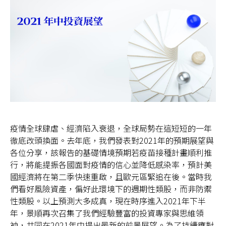
台灣
聯絡我們
疫情全球肆虐、經濟陷入衰退，全球局勢在這短短的一年
徹底改頭換面。去年底，我們發表對2021年的預期展望與
各位分享，該報告的基礎情境預期若疫苗接種計畫順利推
行，將能提振各國面對疫情的信心並降低感染率，預計美
國經濟將在第二季快速重啟，且歐元區緊追在後。當時我
們看好風險資產，偏好此環境下的週期性類股，而非防禦
性類股。以上預測大多成真，現在時序進入2021年下半
年，景順再次召集了我們經驗豐富的投資專家與思維領
袖，共同在2021年中提出最新的前景展望。為了持續應對