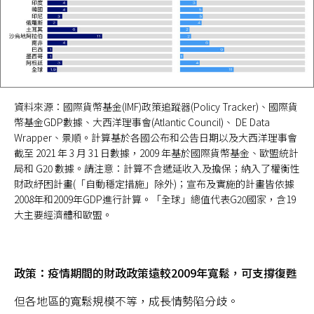
資料來源：國際貨幣基金(IMF)政策追蹤器(Policy Tracker)、國際貨
幣基金GDP數據、大西洋理事會(Atlantic Council)、 DE Data
Wrapper、景順。計算基於各國公布和公告日期以及大西洋理事會
截至 2021 年 3 月 31 日數據，2009 年基於國際貨幣基金、歐盟統計
局和 G20 數據。請注意：計算不含遞延收入及擔保；納入了權衡性
財政紓困計畫(「自動穩定措施」除外)；宣布及實施的計畫皆依據
2008年和2009年GDP進行計算。「全球」總值代表G20國家，含19
大主要經濟體和歐盟。
政策：疫情期間的財政政策遠較2009年寬鬆，可支撐復甦
但各地區的寬鬆規模不等，成長情勢陷分歧。