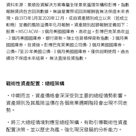
資料來源：景順投資解決方案專屬全球景氣循環架構和彭博。指數
報酬資訊包含回測數據。無論是實際或回測報酬皆無法保證未來表
現。自1973年1月至2020年12 月，或自資產類別成立以來（若成立
較晚）定義的風險溢價年化月報酬。資產類別超額報酬定義如下：
股票 = MSCI ACWI - 3 個月美國國庫券，高收益 = 彭博巴克萊高收益
- 3 個月美國國庫券，銀行貸款 = 瑞士信貸槓桿貸款指數 - 3 個月美
國國庫券，投資級 = 彭博巴克萊美國公司債- 3 個月美國國庫券，
公債= 7至10 年美國公債 - 3 個月美國國庫券。僅供說明使用。過去
績效不保證未來結果。 無法直接投資指數。
戰術性資產配置：總經架構
•中期而言，資產價格會深深受到主要的總經情勢影響。
資產類別及其風險溢價在各個商業週期階段會出現不同走
勢。
•將三大總經情境對應至總經架構，有助引導戰術性資產
配置決策，並以歷史為鑑，強化現況發展的分析能力。