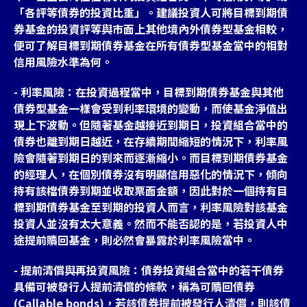
「各評等債券的投資比重」。建議投資人可將目標到期債
券基金的投資評等與市面上其他境內外債券型基金相較，
便可了解目標到期債券基金在所有債券型基金當中的相對
信用風險水準為何。
- 利率風險：在投資過程當中，目標到期債券基金與其他
債券型基金一樣會受到利率環境的變動，而使基金淨值出
現上下波動。但隨著基金越接近到期日，投資組合當中的
債券也離到期日越近，在存續期間縮短的情況下，利率風
險會隨著到期日的到來而逐漸縮小。而目標到期債券基金
的經理人，在個別債券沒有明顯信用惡化的情況下，傾向
持有該檔債券到期並收取票面金額，因此對於一個持有目
標到期債券基金至到期的投資人而言，利率風險對該基金
投資人並沒有太大意義。然而不能否認的是，若投資人中
途提前贖回基金，則必然會暴露於利率風險當中。
- 提前清償與再投資風險：債券投資組合當中的若干債券
具備可被發行人提前清償的條款，稱為可贖回債券
(Callable bonds)，若該債券提前被發行人清償，則該債