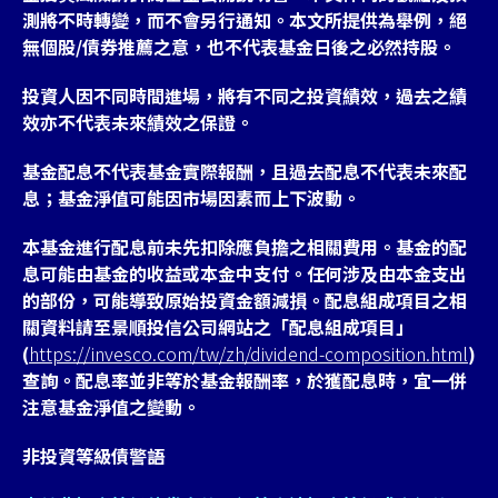
測將不時轉變，而不會另行通知。本文所提供為舉例，絕
無個股/債券推薦之意，也不代表基金日後之必然持股。
投資人因不同時間進場，將有不同之投資績效，過去之績
效亦不代表未來績效之保證。
基金配息不代表基金實際報酬，且過去配息不代表未來配
息；基金淨值可能因市場因素而上下波動。
本基金進行配息前未先扣除應負擔之相關費用。基金的配
息可能由基金的收益或本金中支付。任何涉及由本金支出
的部份，可能導致原始投資金額減損。配息組成項目之相
關資料請至景順投信公司網站之「配息組成項目」
(
https://invesco.com/tw/zh/dividend-composition.html
)
查詢。配息率並非等於基金報酬率，於獲配息時，宜一併
注意基金淨值之變動。
非投資等級債警語